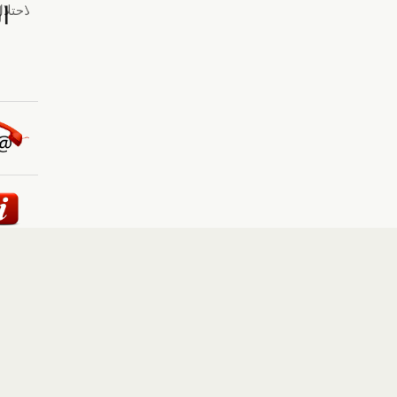
ئيسية
::
أخبار
::
مقالات وآراء
::
الوسائط المتعددة
::
تغطيات
إلى الأعلى
حقوق النشر محفوظة لوكالة "أوكرانيا برس" 2010-2022