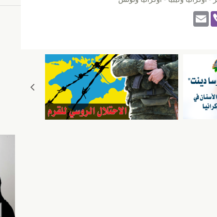
E
Vi
m
b
ail
er