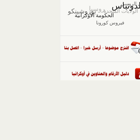
::
ملفات