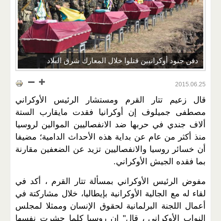
دفن جنود أوكرانيين قتلوا خلال المعارك شرق البلاد
2015.06.25
قال زعيم تتار القرم ومستشار الرئيس الأوكراني
مصطفى جميلوف إن أوكرانيا فقدت مايقارب الستة
ألاف جندي في حربها ضد الانفصاليين الموالين لروسيا
منذ أكثر من عام عن بداية هذه الأحداث الدامية؛ مضيفا
أن خسائر روسيا والانفصاليين تزيد عن الضعفين مقارنة
بما فقده الجيش الأوكراني.
مفوض الرئيس الأوكراني بمسألة تتار القرم ، أكد في
لقاء له مع الجالية الأوكرانية بإيطاليا، خلال مشاركتة في
أعمال اللجنة البرلمانية لحقوق الإنسان وممثلا لمجلس
النواب الأوكراني ، قال" إن روسيا كلما حشرت نفسها