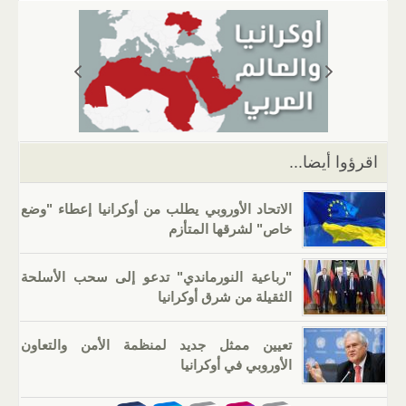
s
gr
g
e
er
e
A
a
er
dI
b
p
m
n
o
p
o
k
اقرؤوا أيضا...
الاتحاد الأوروبي يطلب من أوكرانيا إعطاء "وضع
خاص" لشرقها المتأزم
"رباعية النورماندي" تدعو إلى سحب الأسلحة
الثقيلة من شرق أوكرانيا
تعيين ممثل جديد لمنظمة الأمن والتعاون
الأوروبي في أوكرانيا