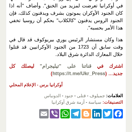
في أوكرانيا تعرضت لمزيد من الخنق". وأضاف "أنه اذا
كان الجنود الأوكران يموتون بشرف ويدفنون كذلك، فإن
الجنود الروس يدفنون "كالكلاب" بحكم أن روسيا تخفي
هذا الأمر بحسبه".
هذا وكان مستشار الرئيس يوري بيريوكوف قد قال في
وقت سابق أن 1723 من الجنود الأوكرانيين قد قتلوا
خلال المعارك الدائرة شرق البلاد.
اشترك في
قناتنا على "تيليجرام"
ليصلك كل
جديد...
(
https://t.me/Ukr_Press
)
أوكرانيا برس -
الإعلام المحلي
العلامات:
جميلوف
-
قتلى
-
جنود
-
الدونباس
التصنيفات:
سياسة
-
أزمة شرق أوكرانيا
E
Vi
W
T
Bl
Li
T
F
m
b
h
el
o
n
wi
a
ail
er
at
e
g
k
tt
c