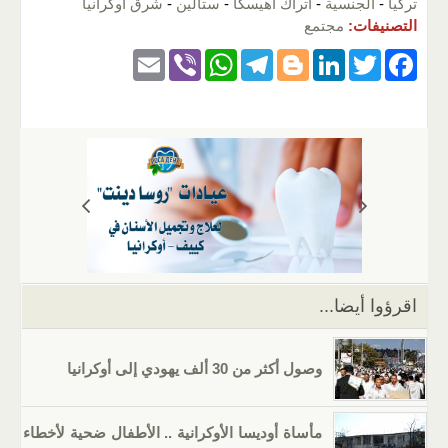
تركيا
-
الجنسية
-
أتراك أهيسكا
-
ستالين
-
شرق أوكرانيا
التصنيفات:
مجتمع
E
Vi
W
T
Bl
Li
T
F
m
b
h
el
o
n
wi
a
ail
er
at
e
g
k
tt
c
s
gr
g
e
er
e
A
a
er
dI
b
p
m
n
o
p
o
k
اقرؤوا أيضا...
وصول أكثر من 30 ألف يهودي إلى أوكرانيا
مأساة أوديسا الأوكرانية .. الأطفال ضحية لأخطاء