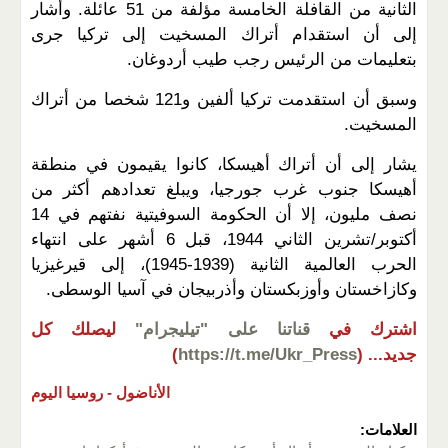
الثانية من القافلة الخامسة مؤلفة من 51 عائلة. وأشار
إلى أن استقدام أتراك المسخيت إلى تركيا جرى
بتعليمات من الرئيس رجب طيب أردوغان.
وسبق أن استقدمت تركيا ألفين و121 شخصا من أتراك
المسخيت.
يشار إلى أن أتراك أهيسكا، كانوا يقيمون في منطقة
أهيسكا جنوب غرب جورجيا، ويبلغ تعدادهم أكثر من
نصف مليون، إلا أن الحكومة السوفيتية نفتهم في 14
أكتوبر/تشرين الثاني 1944، قبل 6 أشهر على انتهاء
الحرب العالمية الثانية (1939-1945)، إلى قيرغيزيا
وكازاخستان وأوزبكستان وأذربيجان في آسيا الوسطى.
اشترك في
قناتنا على "تيليجرام"
ليصلك كل
جديد...
(
https://t.me/Ukr_Press
)
الأناضول -
روسيا اليوم
العلامات: