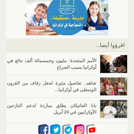
s
gr
g
e
er
e
A
a
er
dI
b
p
m
n
o
p
o
k
اقرؤوا أيضا...
الأمم المتحدة: مليون وخمسمائة ألف جائع في
أوكرانيا بسبب الصراع
شاهد.. تفاصيل مثيرة لحفل زفاف من القرون
الوسطى في أوكرانيا...
بابا الفاتيكان يطلق مباردة لدعم النازحين
الأوكرانيين في 24 أبريل