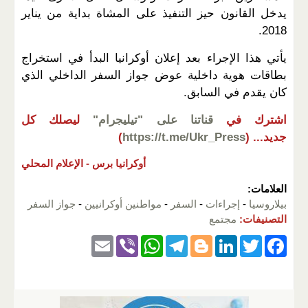
يدخل القانون حيز التنفيذ على المشاة بداية من يناير
2018.
يأتي هذا الإجراء بعد إعلان أوكرانيا البدأ في استخراج
بطاقات هوية داخلية عوض جواز السفر الداخلي الذي
كان يقدم في السابق.
اشترك في
قناتنا على "تيليجرام"
ليصلك كل
جديد...
(
https://t.me/Ukr_Press
)
أوكرانيا برس -
الإعلام المحلي
العلامات:
بيلاروسيا
-
إجراءات
-
السفر
-
مواطنين أوكرانيين
-
جواز السفر
التصنيفات:
مجتمع
E
Vi
W
T
Bl
Li
T
F
m
b
h
el
o
n
wi
a
ail
er
at
e
g
k
tt
c