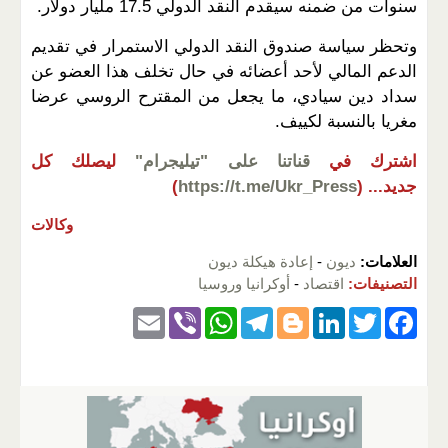
سنوات من ضمنه سيقدم النقد الدولي 17.5 مليار دولار.
وتحظر سياسة صندوق النقد الدولي الاستمرار في تقديم
الدعم المالي لأحد أعضائه في حال تخلف هذا العضو عن
سداد دين سيادي، ما يجعل من المقترح الروسي عرضا
مغريا بالنسبة لكييف.
اشترك في
قناتنا على "تيليجرام"
ليصلك كل
جديد...
(
https://t.me/Ukr_Press
)
وكالات
العلامات:
ديون
-
إعادة هيكلة ديون
التصنيفات:
اقتصاد
-
أوكرانيا وروسيا
E
Vi
W
T
Bl
Li
T
F
m
b
h
el
o
n
wi
a
ail
er
at
e
g
k
tt
c
s
gr
g
e
er
e