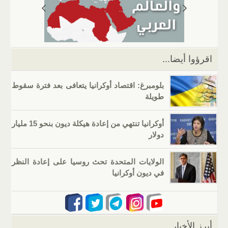
A
a
er
dI
b
p
m
n
o
p
o
k
اقرؤوا أيضا...
بلومبرغ: اقتصاد أوكرانيا يتعافى بعد فترة سقوط
طويلة
أوكرانيا تنتهي من إعادة هيكلة ديون بنحو 15 مليار
دولار
الولايات المتحدة تحث روسيا على إعادة النظر
في ديون أوكرانيا
أبرز الأخبار