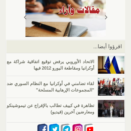
s
gr
g
e
er
e
A
a
er
dI
b
p
m
n
o
p
o
k
اقرؤوا أيضا...
الاتحاد الأوروبي يرفض توقيع اتفاقية شراكة مع
أوكرانيا ومقاطعة اليورو 2012 فيها
لقاء تضامني في أوكرانيا مع النظام السوري ضد
"المجموعات الإرهابية المسلحة"
تظاهرة في كييف تطالب بالإفراج عن تيموشينكو
ومعارضين آخرين (فيديو)