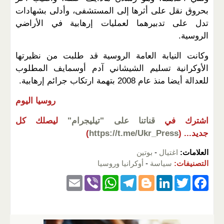
بحروق نقل على أثرها إلى المستشفى، وأدلى بشهادات
تدل على تدبيرهما لعمليات إرهابية في الأراضي
الروسية
.
وكانت النيابة العامة الروسية قد طلبت من نظيرتها
الأوكرانية تسليم الشيشاني آدم أوسمايف المطلوب
للعدالة أيضا منذ عام 2008 بتهمة ارتكاب جرائم إرهابية.
روسيا اليوم
اشترك في
قناتنا على "تيليجرام"
ليصلك كل
جديد...
(
https://t.me/Ukr_Press
)
العلامات:
اغتيال
-
بوتين
التصنيفات:
سياسة
-
أوكرانيا وروسيا
E
Vi
W
T
Bl
Li
T
F
m
b
h
el
o
n
wi
a
ail
er
at
e
g
k
tt
c