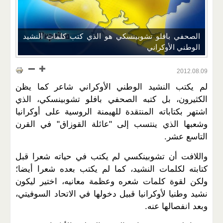
الصحفي بافلو تشوبينسكي هو الذي كتب كلمات النشيد
الوطني الأوكراني
2012.08.09
لم يكتب النشيد الوطني الأوكراني شاعر كما يظن
الكثيرون، بل كتبه الصحفي بافلو تشوبينسكي، الذي
اشتهر بكتاباته المنتقدة للهيمنة الروسية على أوكرانيا
وشعبها الذي ينتسب إلى "عائلة القوزاق" في القرن
التاسع عشر.
واللافت أن تشوبينكسي لم يكتب في حياته شعرا قبل
كتابته لكلمات النشيد، كما لم يكتب بعده شعرا أيضا؛
ولكن لقوة كلمات شعره وعظمة معانيه، اختير ليكون
نشيد وطنيا لأوكرانيا قبيل دخولها في الاتحاد السوفيتي،
وبعد انفصالها عنه.