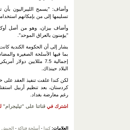
وأضاف: "يسمح الليبراليون بأن 
تسليمها إلى من بإمكانهم استخدامه
وأضاف بيزان، وهو من أصل أوكران
"يؤمنون بالعراق الموحد".
بما فيها الأسلحة الصغيرة والمضاد
إجمالية 7.5 مللايين دول
البلاد حينذاك.
لكن كندا علقت تنفيذ العقد على خل
رغم معارضة بغداد.
اشترك في
قناتنا على "تيليجرام"
ل
العلامات:
كندا
-
أسلحة فتاكة
-
الجيش ا