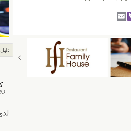
E
Vi
m
b
ail
er
دليل 