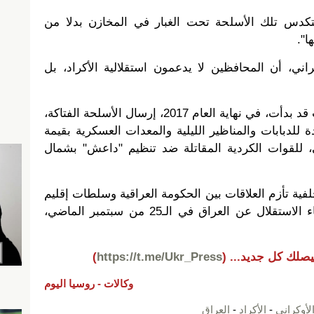
تتكدس تلك الأسلحة تحت الغبار في المخازن بدلا من
ا".
ي، أن المحافظين لا يدعمون استقلالية الأكراد، بل
يشار إلى أن الحكومة الكندية كانت قد بدأت، في نهاية العام 2017، إرسال الأسلحة الفتاكة،
ة للدبابات والمناظير الليلية والمعدات العسكرية بقيمة
ار أمريكي، للقوات الكردية المقاتلة ضد تنظيم "داعش" بشمال
فية تأزم العلاقات بين الحكومة العراقية وسلطات إقليم
كردستان، بعد تنظيم أربيل استفتاء الاستقلال عن العراق في الـ25 من سبتمبر الماضي،
يصلك كل جديد...
(
https://t.me/Ukr_Press
)
وكالات -
روسيا اليوم
لأوكراني
-
الأكراد
-
العراق