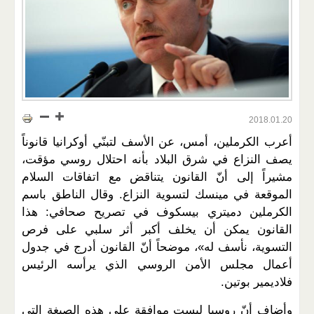
2018.01.20
أعرب الكرملين، أمس، عن الأسف لتبنّي أوكرانيا قانوناً
يصف النزاع في شرق البلاد بأنه احتلال روسي مؤقت،
مشيراً إلى أنّ القانون يتناقض مع اتفاقات السلام
الموقعة في مينسك لتسوية النزاع. وقال الناطق باسم
الكرملين دميتري بيسكوف في تصريح صحافي: هذا
القانون يمكن أن يخلف أكبر أثر سلبي على فرص
التسوية، نأسف له»، موضحاً أنّ القانون أدرج في جدول
أعمال مجلس الأمن الروسي الذي يرأسه الرئيس
فلاديمير بوتين.
وأضاف أنّ روسيا ليست موافقة على هذه الصيغة التي