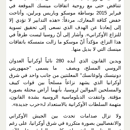
تتناقض حتى مع روحية اتفاقات مينسك الموقعة في
فبراير 2015 بوساطة موسكو وباريس وبرلين، وأتاحت
خفض كثافة المعارك، مردفاً: «هذه التدابير لا تؤدي إلا
إلى إبعادنا عن الهدف الذي نسعى إلى تحقيق تسوية
للنزاع الأوكراني». وأشار إلى أنّ روسيا ليست طرفاً في
هذا النزاع، مؤكداً أنّ موسكو ما زالت متمسكة باتفاقات
مينسك التي لا بديل منها.
ويدين القانون الذي أيده 280 نائباً أوكرانياً العدوان
الروسي المسلح، ويصف ما يسمى "جمهوريتي
دونيتسك ولوغانسك" المعلنتين من جانب واحد في شرق
أوكرانيا الذي يشهد نزاعاً مسلحاً بين قوات كييف
والمسلحين الموالين لروسيا، بأنهما أراض محتلة بصورة
مؤقتة. وانتقدت الدبلوماسية الروسية بشدة القانون،
متهمة السلطات الأوكرانية بالاستعداد لـ«حرب جديدة».
ولا تزال صدامات تحدث بين الجيش الأوكراني
والانفصاليين بصورة متكررة في شرق أوكرانيا، على رغم