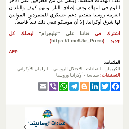
تعدد الهدنات المعلنة، ويلقي كل من الطرفين على الآخر
اللوم في انتهاك وقف إطلاق النار. وتتهم كييف والبلدان
الغربية روسيا بتقديم دعم عسكري للمتمردين الموالين
لها شرق أوكرانيا، إلا أن موسكو تنفي ذلك نفياً قاطعاً.
اشترك في
قناتنا على "تيليجرام"
ليصلك كل
جديد...
(
https://t.me/Ukr_Press
)
AFP
العلامات:
الكريملن
-
انتقادات
-
الاحتلال الروسي
-
البرلمان الأوكراني
التصنيفات:
سياسة
-
أوكرانيا وروسيا
E
Vi
W
T
Bl
Li
T
F
m
b
h
el
o
n
wi
a
ail
er
at
e
g
k
tt
c
s
gr
g
e
er
e
A
a
er
dI
b