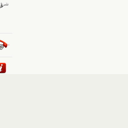
ئيسية
::
أخبار
::
مقالات وآراء
::
الوسائط المتعددة
::
تغطيات
إلى الأعلى
حقوق النشر محفوظة لوكالة "أوكرانيا برس" 2010-2022