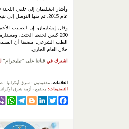
عام 2015، تم منها التوصل إلى نتيجة 250 بلاغا.
وقال إيشليمان، إن الصليب الأحم
200 كيس لحفظ الجثث، ومستلز
خلال العام الجاري.
اشترك في
قناتنا على "تيليجرام"
ل
العلامات:
مفقودون
-
شرق أوكرانيا
-
صر
التصنيفات:
مجتمع
-
أزمة شرق أوكرانيا
W
T
Bl
Li
T
F
h
el
o
n
wi
a
at
e
g
k
tt
c
s
gr
g
e
er
e