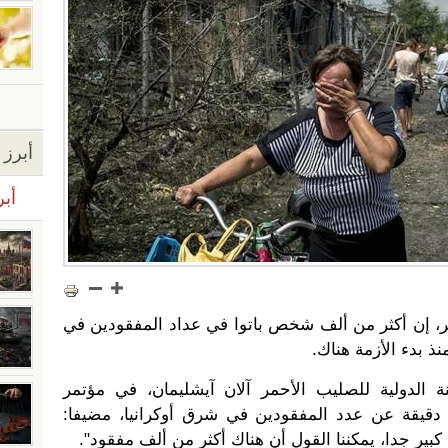
أبرز ا
أبر
مر، إن أكثر من ألف شخص باتوا في عداد المفقودين في
نذ بدء الأزمة هناك.
 الدولية للصليب الأحمر آلان آيشليمان، في مؤتمر
دقيقة عن عدد المفقودين في شرق أوكرانيا، مضيفا:
بير جدا، يمكننا القول أن هناك أكثر من ألف مفقود".