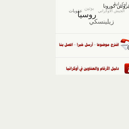
::
ملفات