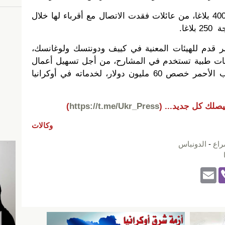
وأشار ايشليمان إلى تلقي اللجنة 400 بلاغا، من عائلات فقدت الاتصال مع أقرباء لها خلال
ر قدم للهيئات المعنية في كييف ودونتسك ولوغانسك،
مات طبية تستخدم في المشارح، من أجل تسهيل أعمال
الطب الشرعي، مضيفا أن الصليب الأحمر خصص 60 مليون دولار، لخدماته في أوكرانيا
يصلك كل جديد...
(
https://t.me/Ukr_Press
)
وكالات
اع
-
الدونباس
E
Vi
m
b
ail
er