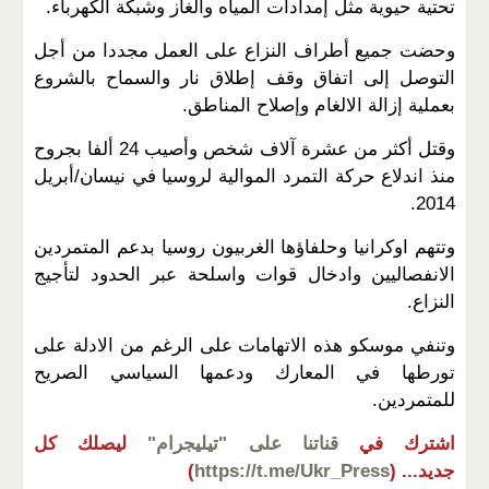
تحتية حيوية مثل إمدادات المياه والغاز وشبكة الكهرباء.
وحضت جميع أطراف النزاع على العمل مجددا من أجل
التوصل إلى اتفاق وقف إطلاق نار والسماح بالشروع
بعملية إزالة الالغام وإصلاح المناطق.
وقتل أكثر من عشرة آلاف شخص وأصيب 24 ألفا بجروح
منذ اندلاع حركة التمرد الموالية لروسيا في نيسان/أبريل
2014.
وتتهم اوكرانيا وحلفاؤها الغربيون روسيا بدعم المتمردين
الانفصاليين وادخال قوات واسلحة عبر الحدود لتأجيج
النزاع.
وتنفي موسكو هذه الاتهامات على الرغم من الادلة على
تورطها في المعارك ودعمها السياسي الصريح
للمتمردين.
اشترك في
قناتنا على "تيليجرام"
ليصلك كل
جديد...
(
https://t.me/Ukr_Press
)