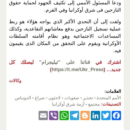
ودعا المسئول الأممي إلى تكثيف الجهود لحماية حقوق
النازحين فى شرق أوكرانيا وفي القرم.
ولفت إلى أن التحدي الأكبر الذي يواجه هؤلاء هو ربط
عملية تسجيل النازحين بدفع معاشاتهم التقاعدية، وكذلك
المساعدات الاجتماعية وهو نظام أقامته السلطات
الأوكرانية ويقوم على التحقق من المكان الذى يقيمون
فيه.
اشترك في
قناتنا على "تيليجرام"
ليصلك كل
جديد...
(
https://t.me/Ukr_Press
)
وكالات
العلامات:
الأمم المتحدة
-
تحذير
-
صعوبات
-
لاجئون
-
صراع
-
الدونباس
التصنيفات:
مجتمع
-
أزمة شرق أوكرانيا
E
Vi
W
T
Bl
Li
T
F
m
b
h
el
o
n
wi
a