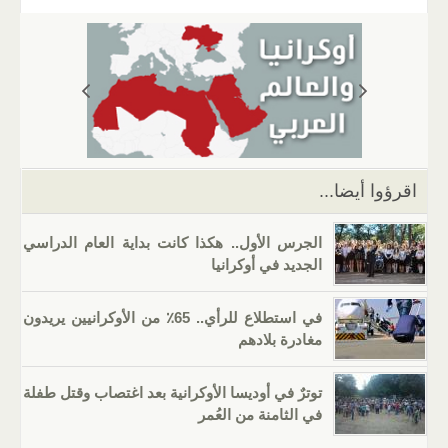
ail
er
at
e
g
k
tt
c
s
gr
g
e
er
e
A
a
er
dI
b
p
m
n
o
p
o
k
اقرؤوا أيضا...
الجرس الأول.. هكذا كانت بداية العام الدراسي
الجديد في أوكرانيا
في استطلاع للرأي.. 65٪ من الأوكرانيين يريدون
مغادرة بلادهم
توترٌ في أوديسا الأوكرانية بعد اغتصاب وقتل طفلة
في الثامنة من العُمر