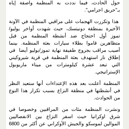
حول الحادث، فيما نددت به المنظمة واصفة إياه
بـ"حريق اجرامي".
هذا وتكررت الهجمات على مراقبي المنظمة في الآونة
الأخيرة بمنطقة دونيتسك، حيث شهدت أواخر يوليو/
تموز أول احتجاج ضد أنشطة المنظمة من قبل
متظاهرين قاموا بطلاء سيارات بعثة المنظمة. بينما
أصيب مراقب بجروح طفيفة نهاية تموز/يوليو أيضا في
إطلاق نار استهدف بعثة المنظمة في قرية شيروكيني
التي تبعد عشرة كيلومترات من ميناء ماريوبول
الإستراتيجي.
المنظمة أعلنت بعد هذه الإعتداءات أنها ستعيد النظر
في أنشطتها في منطقة النزاع بسبب تكرار هذا النوع
من الحوادث.
ونشرت المنظمة مئات من المراقبين وخصوصا في
شرق اوكرانيا حيث اسفر النزاع بين الانفصاليين
الموالين لموسكو والجيش الأوكراني عن أكثر من 6800