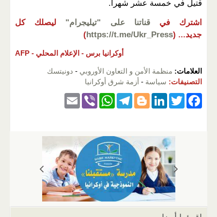
قتيل في خمسة عشر شهرا.
اشترك في
قناتنا على "تيليجرام"
ليصلك كل
جديد...
(
https://t.me/Ukr_Press
)
أوكرانيا برس -
الإعلام المحلي -
AFP
العلامات:
منظمة الأمن و التعاون الأوروبي
-
دونيتسك
التصنيفات:
سياسة
-
أزمة شرق أوكرانيا
E
Vi
W
T
Bl
Li
T
F
m
b
h
el
o
n
wi
a
ail
er
at
e
g
k
tt
c
s
gr
g
e
er
e
A
a
er
dI
b
p
m
n
o
p
o
k