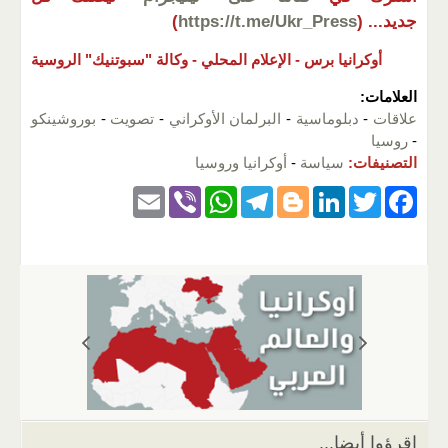
جديد...
(
https://t.me/Ukr_Press
)
أوكرانيا برس -
الإعلام المحلي -
وكالة "سبوتنيك" الروسية
العلامات:
علاقات
-
دبلوماسية
-
البرلمان الأوكراني
-
تصويت
-
بوروشينكو
-
روسيا
التصنيفات:
سياسة
-
أوكرانيا وروسيا
E
Vi
W
T
Bl
Li
T
F
m
b
h
el
o
n
wi
a
ail
er
at
e
g
k
tt
c
s
gr
g
e
er
e
A
a
er
dI
b
p
m
n
o
p
o
k
اقرؤوا أيضا...