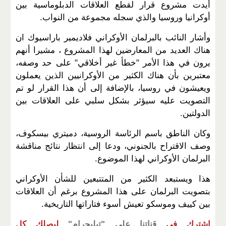
أيدت مشروع قرار لقطع العلاقات الدبلوماسية بين
أوكرانيا وروسيا والذي سجله مجموعة من النواب.
وأشار النائب بالبرلمان الأوكراني فلاديمير باراسيوك ان
هناك العديد من المعارضين لهذا المشروع ، مشيرا أنهم
يرون في هذا الأمر "خطأ غير أخلاقي" على حد وصفه،
معتبرين بأن هناك الكثير من الأوكرانيين الذين يعملون
ويعيشون في روسيا، بالإضافة إلى أن هذا القرار لو تم
التصويت عليه سيؤثر بشكل سلبي على العلاقات بين
الدولتين.
وكان الناطق باسم الرئاسة الروسية، دميتري بيسكوف،
وصف الاقتراح بالجنوني، ودعا إلى انتظار نتائج مناقشة
البرلمان الأوكراني لهذا الموضوع.
هذا ويستبعد الكثير من المتتبعين للشأن الأوكراني
بتصويت البرلمان على هذا المشروع برغم أن العلاقات
بين كييف وموسكو تعيش أسوء فتاراتها التاريخية.
اشترك في
قناتنا على "تيليجرام"
ليصلك كل