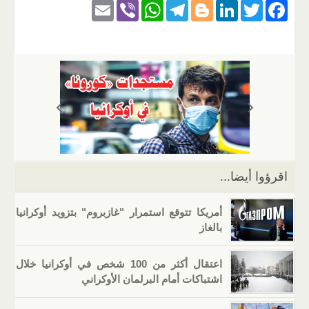
E
Vi
W
T
Bl
Li
T
F
m
b
h
el
o
n
wi
a
ail
er
at
e
g
k
tt
c
s
gr
g
e
er
e
A
a
er
dI
b
p
m
n
o
p
o
k
اقرؤوا أيضا...
أمريكا تتوقع استمرار "غازبروم" بتزويد أوكرانيا
بالغاز
اعتقال أكثر من 100 شخص في أوكرانيا خلال
اشتباكات أمام البرلمان الأوكراني