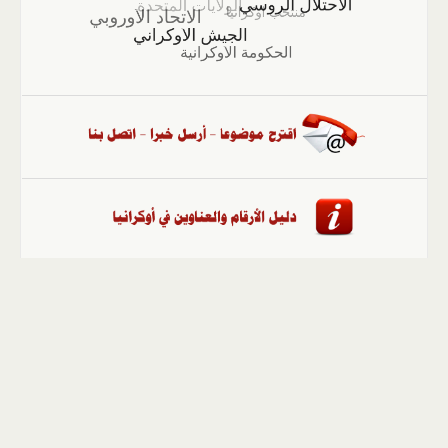
الصفحة الرئيسية
::
أخبار
::
مقالات وآراء
::
الوسائط
المتعددة
::
تغطيات
::
ملفات
إلى الأعلى
حقوق النشر محفوظة لوكالة "أوكرانيا برس" 2010-2022