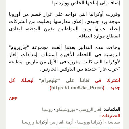
إضافة إلى إنتاجها الخاص ووارداتها.
وقررت أوكرانيا التى تواجه على غرار قسم من أوروبا
موجة برد جليدى، إغلاق مدارسها وطلبت من الشركات
إبطاء عملها ومن المواطنين تقنين التدفئة، لتفادى
انقطاع موارد الطاقة.
وجاءت هذه التدابير بعدما ألغت مجموعة "جازبروم"
الروسية فى اللحظة الأخيرة استئناف إمدادات الغاز
لأوكرانيا التى كانت مقررة فى الأول من مارس، مطلقة
"حرب غاز" جديدة بين الدولتين الجارتين.
اشترك في
قناتنا على "تيليجرام"
ليصلك كل
جديد...
(
https://t.me/Ukr_Press
)
AFP
العلامات:
الغاز الروسي
-
بوروشينكو
-
روسيا
التصنيفات:
سياسة
-
أوكرانيا وروسيا
-
أزمة الغاز بين أوكرانيا وروسيا