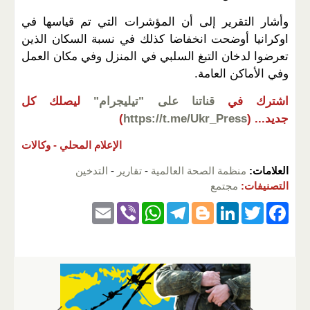
وأشار التقرير إلى أن المؤشرات التي تم قياسها في
اوكرانيا أوضحت انخفاضا كذلك في نسبة السكان الذين
تعرضوا لدخان التبغ السلبي في المنزل وفي مكان العمل
وفي الأماكن العامة.
اشترك في
قناتنا على "تيليجرام"
ليصلك كل
جديد...
(
https://t.me/Ukr_Press
)
الإعلام المحلي -
وكالات
العلامات:
منظمة الصحة العالمية
-
تقارير
-
التدخين
التصنيفات:
مجتمع
E
Vi
W
T
Bl
Li
T
F
m
b
h
el
o
n
wi
a
ail
er
at
e
g
k
tt
c
s
gr
g
e
er
e
A
a
er
dI
b