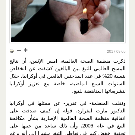
2017.09.05
ذكرت منظمة الصحة العالمية، امس الإثنين، أن نتائج
المسح العالمي للتبغ بين البالغين كشفت عن انخفاض
بنسبة 20% في عدد المدخنين البالغين في أوكرانيا، خلال
السنوات السبع الماضية، خاصة مع تعزيز أوكرانيا
لتشريعاتها المناهضة للتبغ.
ونقلت المنظمة- في تقرير- عن ممثلها في أوكرانيا
الدكتور مارث ايفرارد، قوله إن كييف صدقت على
اتفاقية منظمة الصحة العالمية الإطارية بشأن مكافحة
التبغ في عام 2006، وأن ذلك ساعد من حينها على
تحقيق خفض كبير في تعاطي التبغ، مشيرا إلى أنه برغم