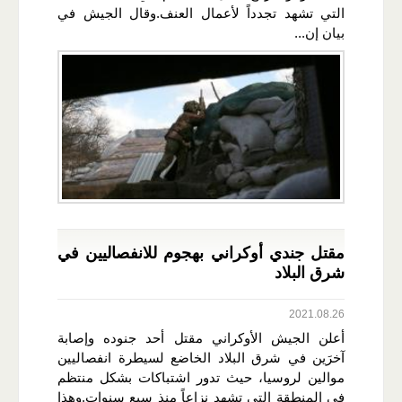
التي تشهد تجدداً لأعمال العنف.وقال الجيش في
بيان إن...
مقتل جندي أوكراني بهجوم للانفصاليين في
شرق البلاد
2021.08.26
أعلن الجيش الأوكراني مقتل أحد جنوده وإصابة
آخرَين في شرق البلاد الخاضع لسيطرة انفصاليين
موالين لروسيا، حيث تدور اشتباكات بشكل منتظم
في المنطقة التي تشهد نزاعاً منذ سبع سنوات.وهذا