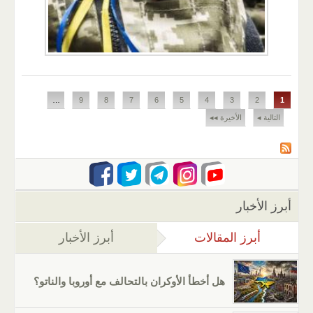
الصفحات
…
9
8
7
6
5
4
3
2
1
التالية ◂
الأخيرة ◂◂
أبرز الأخبار
أبرز المقالات
(علامة التبويب النشطة)
أبرز الأخبار
هل أخطأ الأوكران بالتحالف مع أوروبا والناتو؟