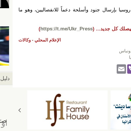
 روسيا بإرسال جنود وأسلحة دعماً للانفصاليين، وهو ما
يصلك كل جديد...
(
https://t.me/Ukr_Press
)
الإعلام المحلي -
وكالات
ونباس
ا
E
Vi
m
b
دليل 
ail
er