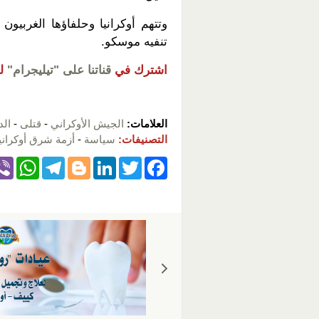
وتتهم أوكرانيا وحلفاؤها الغربيون
تنفيه موسكو.
اشترك في
قناتنا على "تيليجرام"
ل
العلامات:
الجيش الأوكراني
-
قتلى
-
الد
التصنيفات:
سياسة
-
أزمة شرق أوكراني
W
T
Bl
Li
T
F
h
el
o
n
wi
a
at
e
g
k
tt
c
s
gr
g
e
er
e
A
a
er
dI
b
p
m
n
o
p
o