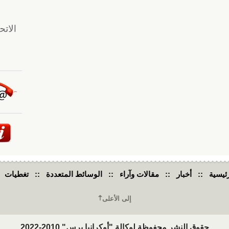
ئيسية
::
أخبار
::
مقالات وآراء
::
الوسائط المتعددة
::
تغطيات
إلى الأعلى
حقوق النشر محفوظة لوكالة "أوكرانيا برس" 2010-2022