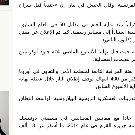
فرنسية. وقال الجيش في بيان إن «جندياً قتل بنيران
وقُتل ما لا يقل عن 54 جندياً أوكرانياً منذ بداية العام في مقابل 50 في العام السابق،
ة استناداً إلى مصادر رسمية. كما تم الإعلان عن مقتل
 حيث قتل نهاية الأسبوع الماضي ثلاثة جنود أوكرانيين
 هجمات انفصالية.
عثة المراقبة التابعة لمنظمة الأمن والتعاون في أوروبا
المنتشرة في منطقة النزاع عن أكثر من 400 انتهاك لوقف إطلاق النار خلال عطلة نهاية
لتدريبات العسكرية الروسية البيلاروسية الواسعة النطاق
 حاداً مع مقاتلين انفصاليين في منطقتي دونيتسك
ولوغانسك منذ أن ضمت روسيا شبه جزيرة القرم في عام 2014، ما أسفر عن 13 ألف