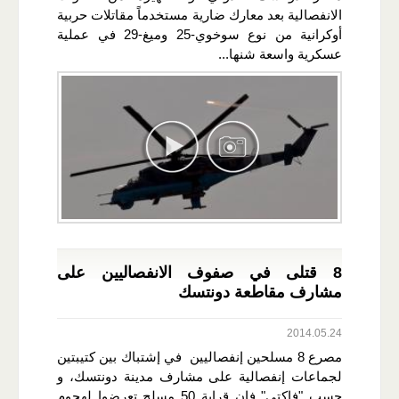
الانفصالية بعد معارك ضارية مستخدماً مقاتلات حربية
أوكرانية من نوع سوخوي-25 وميغ-29 في عملية
عسكرية واسعة شنها...
8 قتلى في صفوف الانفصاليين على
مشارف مقاطعة دونتسك
2014.05.24
مصرع 8 مسلحين إنفصاليين في إشتباك بين كتيبتين
لجماعات إنفصالية على مشارف مدينة دونتسك، و
حسب "فاكتي" فان قرابة 50 مسلح تعرضوا لهجوم