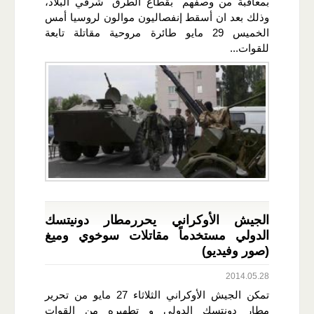
بمعاقبة من وصفهم "بقطاع الطرق" شرقي البلاد،
وذلك بعد ان أسقط إنفصاليون موالون لروسيا أمس
الخميس 29 مايو طائرة مروحية مقاتلة تابعة
للقوات...
الجيش الأوكراني يحررمطار دونيتسك
الدولي مستخدماً مقاتلات سوخوي وميغ
(صور وفيديو)
2014.05.28
تمكن الجيش الأوكراني الثلاثاء 27 مايو من تحرير
مطار دونتسك الدولي و تطهيره من القوات