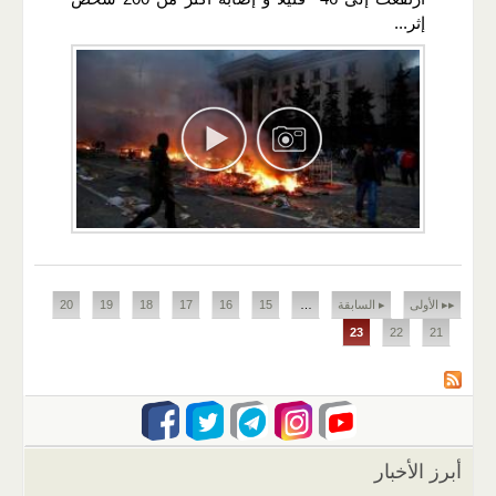
إثر...
الصفحات
▸▸ الأولى
▸ السابقة
…
15
16
17
18
19
20
23
22
21
أبرز الأخبار