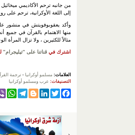
من جانبه ترحم الأكاديمي ميخائيل
إلى اللغة الأوكرانية، ترحم على روح 
وأكد يعقوبوفويتش في منشور عل
منها الاهتمام بالقرآن في جميع أنح
مثالاً للكثيرين ، ولا تزال المرأة 
اشترك في
قناتنا على "تيليجرام"
ل
العلامات:
مسلمو أوكرانيا
-
ترجمة القرآ
التصنيفات:
عرب ومسلمو أوكرانيا
W
T
Bl
Li
T
F
h
el
o
n
wi
a
at
e
g
k
tt
c
s
gr
g
e
er
e
A
a
er
dI
b