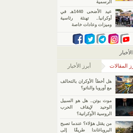
الرسمية
عيد الأضحى 1440هـ في
أوكرانيا.. تهنئة رئاسية
وميزات وعادات خاصة
لأخبار
ز المقالات
أبرز الأخبار
(علامة التبويب النشطة)
هل أخطأ الأوكران بالتحالف
مع أوروبا والناتو؟
موت بوتن.. هل هو السبيل
الوحيد لإيقاف الحرب
الروسية الأوكرانية؟
من يقتل هؤلاء؟ عندما تصبح
البروباغاندا طريقًا إلى