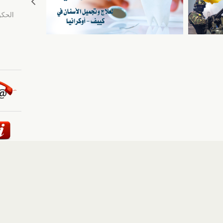
ئيسية
::
أخبار
::
مقالات وآراء
::
الوسائط المتعددة
::
تغطيات
إلى الأعلى
حقوق النشر محفوظة لوكالة "أوكرانيا برس" 2010-2022