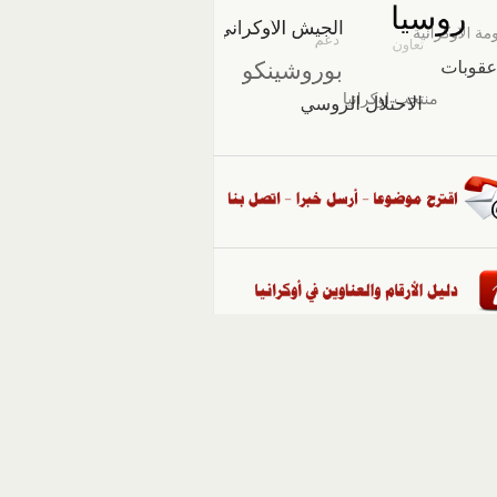
::
ملفات