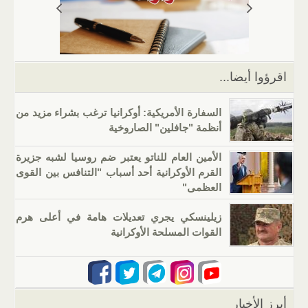
p
m
n
o
p
o
k
اقرؤوا أيضا...
السفارة الأمريكية: أوكرانيا ترغب بشراء مزيد من
أنظمة "جافلين" الصاروخية
الأمين العام للناتو يعتبر ضم روسيا لشبه جزيرة
القرم الأوكرانية أحد أسباب "التنافس بين القوى
العظمى"
زيلينسكي يجري تعديلات هامة في أعلى هرم
القوات المسلحة الأوكرانية
أبرز الأخبار