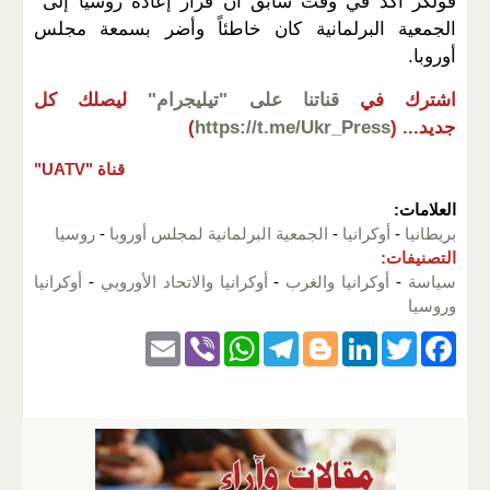
فولكر أكد في وقت سابق أن قرار إعادة روسيا إلى
الجمعية البرلمانية كان خاطئاً وأضر بسمعة مجلس
أوروبا.
اشترك في
قناتنا على "تيليجرام"
ليصلك كل
جديد...
(
https://t.me/Ukr_Press
)
قناة "UATV"
العلامات:
بريطانيا
-
أوكرانيا
-
الجمعية البرلمانية لمجلس أوروبا
-
روسيا
التصنيفات:
سياسة
-
أوكرانيا والغرب
-
أوكرانيا والاتحاد الأوروبي
-
أوكرانيا
وروسيا
E
Vi
W
T
Bl
Li
T
F
m
b
h
el
o
n
wi
a
ail
er
at
e
g
k
tt
c
s
gr
g
e
er
e
A
a
er
dI
b