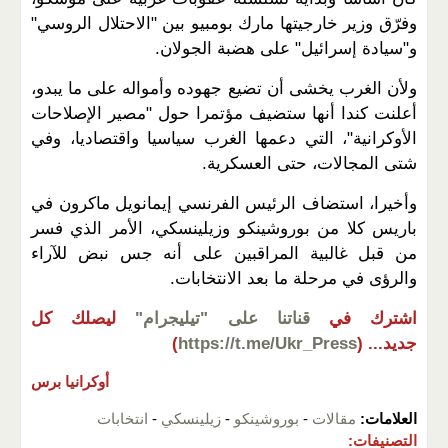
وفرّق وزير خارجيتها مارك بومبيو بين "الاحتلال الروسي"
و"سيادة إسرائيل" على هضبة الجولان.
ولأن الغرب يخشى أن تضيع جهوده وأمواله على ما يبدو،
أعلنت كندا أنها ستضيف مؤتمرا حول "مصير الإصلاحات
الأوكرانية"، التي دعمها الغرب سياسيا واقتصاديا، وفي
شتى المجالات، حتى العسكرية.
وأخيرا، استضاف الرئيس الفرنسي إيمانويل ماكرون في
باريس كلا من بوروشينكو وزيلينسكي، الأمر الذي فسر
من قبل غالبية المراقبين على أنه جس نبض للآراء
والرؤى في مرحلة ما بعد الانتخابات.
اشترك في
قناتنا على "تيليجرام"
ليصلك كل
جديد...
(
https://t.me/Ukr_Press
)
أوكرانيا برس
العلامات:
مقالات
-
بوروشينكو
-
زيلينسكي
-
انتخابات
التصنيفات: