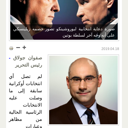
صورة دعاية انتخابية لبوروشينكو تصور خصمه زيلينسكي
على أنه وجه آخر لسلطة بوتين
2019.04.18
صفوان جولاق
-
رئيس التحرير
لم تصل أي
انتخابات أوكرانية
سابقة إلى ما
وصلت عليه
الانتخابات
الرئاسية الحالية
من مظاهر
وعبارات