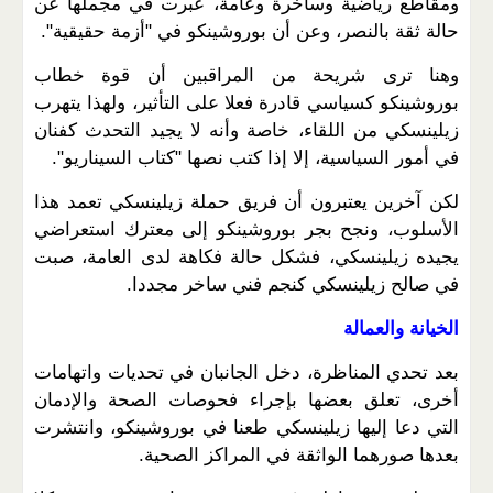
ومقاطع رياضية وساخرة وعامة، عبرت في مجملها عن
حالة ثقة بالنصر، وعن أن بوروشينكو في "أزمة حقيقية".
وهنا ترى شريحة من المراقبين أن قوة خطاب
بوروشينكو كسياسي قادرة فعلا على التأثير، ولهذا يتهرب
زيلينسكي من اللقاء، خاصة وأنه لا يجيد التحدث كفنان
في أمور السياسية، إلا إذا كتب نصها "كتاب السيناريو".
لكن آخرين يعتبرون أن فريق حملة زيلينسكي تعمد هذا
الأسلوب، ونجح بجر بوروشينكو إلى معترك استعراضي
يجيده زيلينسكي، فشكل حالة فكاهة لدى العامة، صبت
في صالح زيلينسكي كنجم فني ساخر مجددا.
الخيانة والعمالة
بعد تحدي المناظرة، دخل الجانبان في تحديات واتهامات
أخرى، تعلق بعضها بإجراء فحوصات الصحة والإدمان
التي دعا إليها زيلينسكي طعنا في بوروشينكو، وانتشرت
بعدها صورهما الواثقة في المراكز الصحية.