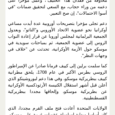
مخاوفه من فقدان هذا "الحليف"، وعمل مؤخرا على
دعمه من وراء حجاب، مع السعي لتحقيق ضمانات "في
أسوا الاحتمالات"، إن صح التعبير.
دعم تجلى مؤخرا بتصريحات أوروبية عدة أيدت مساعي
أوكرانيا نحو عضوية الاتحاد الأوروبي و"الناتو"، وبعدول
الجمعية البرلمانية لمجلس أوروبا عن قرار إعادة النواب
الروس إلى عضوية الجمعية، ثم بمباحثات سويدية في
موسكو حول الأزمة الأوكرانية، تحدثت عن "خلاف في
وجهات النظر".
كما سلمت برلين إلى كييف فرمانا صادرا عن الإمبراطور
الروسي بطرس الأكبر في عام 1708، يلحق مطرانية
كييف ببطريركية موسكو، وفي هذا دعم لبوروشينكو الذي
أعلن قبل أشهر استقلال الكنيسة الأرثوذكسية الأوكرانية
عن بطريركية موسكو، وإلحاقها مجددا ببطريركية
القسطنطينية.
الولايات المتحدة أعادت فتح ملف القرم مجددا، الذي
كان أساسا وبداية لسلسلة عقوبات غربية على موسكو،