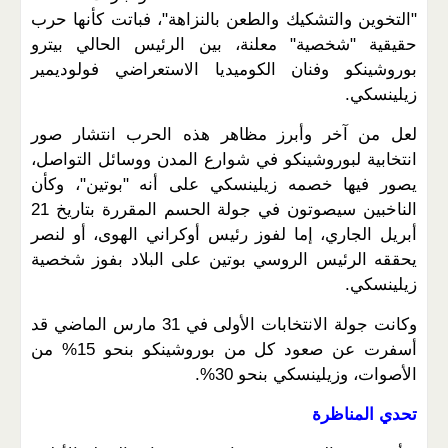
"التخوين والتشكيك والطعن بالنزاهة"، فباتت كأنها حرب
حقيقية "شخصية" معلنة، بين الرئيس الحالي بيترو
بوروشينكو وفنان الكوميديا الاستعراضي فولوديمير
زيلينسكي.
لعل من آخر وأبرز مظاهر هذه الحرب انتشار صور
انتخابية لبوروشينكو في شوارع المدن ووسائل التواصل،
يصور فيها خصمه زيلينسكي على أنه "بوتين"، وكأن
الناخبين سيصوتون في جولة الحسم المقررة بتاريخ 21
أبريل الجاري، إما لفوز رئيس أوكراني الهوى، أو لنصر
يحققه الرئيس الروسي بوتين على البلاد بفوز شخصية
زيلينسكي.
وكانت جولة الانتخابات الأولى في 31 مارس الماضي قد
أسفرت عن صعود كل من بوروشينكو بنحو 15% من
الأصوات، وزيلينسكي بنحو 30%.
تحدي المناظرة