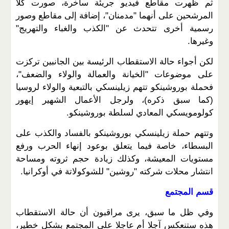
ثم ظهرت مقاطع فيديو جريئة ساخرة، صورت كلا
المرشحين على أنهما "مدمنان"، إضافة إلى مقاطع وصور
رسمية أخرى تتحدث عن "الكذب والغباء والتهريج"
وغيرها.
لكن أجواء حالة الاستقطاب الرئيسة بين الجانبين تركزت
على موضوعات "الخيانة والعمالة والولاء والضعف"،
فحملة بوروشينكو تتهم زيلينسكي بالتبعية والولاء لروسيا
(كما سبق ذكره)، ولرجل الأعمال الشهير إيهور
كولومويسكي المعادي لسلطة بوروشينكو.
وتتهم حملة زيلينسكي بوروشينكو بالفساد والكذب على
البسطاء، خاصة فيما يتعلق بوعود إنهاء الحرب ورفع
مستويات المعيشة، وكذلك زيادة حجم ثروته ومساحة
انتشار محلات شركته "روشين" للشوكولاتة في أوكرانيا.
قسم المجتمع
وفي ظل ما سبق، يرى مراقبون أن حالة الاستقطاب
هذه ستنعكس آجلا أم عاجلا على المجتمع بشكل خطير،