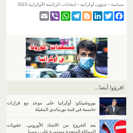
سياسة
-
شؤون أوكرانية
-
انتخابات الرئاسة الأوكرانية 2019
E
Vi
W
T
Bl
Li
T
F
m
b
h
el
o
n
wi
a
ail
er
at
e
g
k
tt
c
s
gr
g
e
er
e
A
a
er
dI
b
p
m
n
o
p
o
k
اقرؤوا أيضا...
بوروشينكو: أوكرانيا على موعد مع قرارات
حاسمة في قمة نورماندي المقبلة
بعد الخروج من الاتحاد الأوروبي.. عقوبات
المملكة المتحدة مستمرة على روسيا