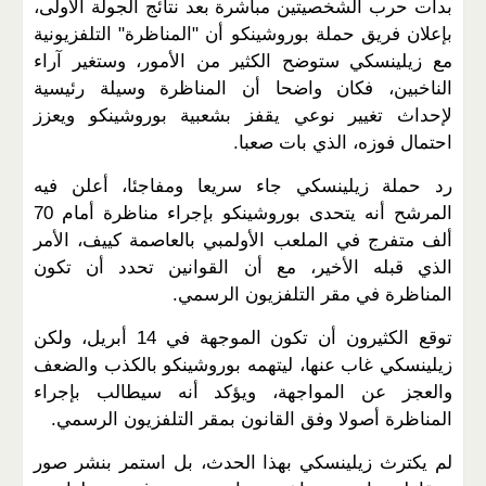
بدأت حرب الشخصيتين مباشرة بعد نتائج الجولة الأولى،
بإعلان فريق حملة بوروشينكو أن "المناظرة" التلفزيونية
مع زيلينسكي ستوضح الكثير من الأمور، وستغير آراء
الناخبين، فكان واضحا أن المناظرة وسيلة رئيسية
لإحداث تغيير نوعي يقفز بشعبية بوروشينكو ويعزز
احتمال فوزه، الذي بات صعبا.
رد حملة زيلينسكي جاء سريعا ومفاجئا، أعلن فيه
المرشح أنه يتحدى بوروشينكو بإجراء مناظرة أمام 70
ألف متفرج في الملعب الأولمبي بالعاصمة كييف، الأمر
الذي قبله الأخير، مع أن القوانين تحدد أن تكون
المناظرة في مقر التلفزيون الرسمي.
توقع الكثيرون أن تكون الموجهة في 14 أبريل، ولكن
زيلينسكي غاب عنها، ليتهمه بوروشينكو بالكذب والضعف
والعجز عن المواجهة، ويؤكد أنه سيطالب بإجراء
المناظرة أصولا وفق القانون بمقر التلفزيون الرسمي.
لم يكترث زيلينسكي بهذا الحدث، بل استمر بنشر صور