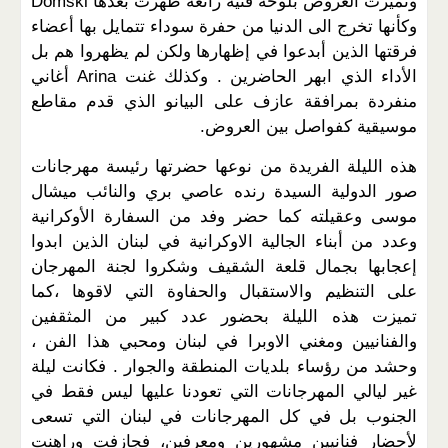
وتميزت العروض بلوحة فنية رائعة ظهرت بعدها Domski
وكأنها تخرج الى الدنيا من حفرة سوداء تتمايل بها أعضاء
فرقتها الذين أبدعوا في إظهارها ولكن لم يظهروا هم بل
الأداء الذي ابهر الحاضرين . وكذلك غنت Arina أغاني
منفردة بمرافقة عازف على البيانو الذي قدم مقاطع
موسيقية كفواصل بين العروض.
هذه الليلة الفريدة من نوعها حضرتها رئيسة مهرجانات
صور الدولية السيدة رنده عاصي بري والنائب ميشال
موسى وعقيلته كما حضر وفد من السفارة الأوكرانية
وعدد من أبناء الجالية الاوكرانية في لبنان الذين ابدوا
إعجابها بجمال قلعة الشقيف وشكروا لجنة المهرجان
على التنظيم والاستقبال والحفاوة التي لاقوها ،كما
تميزت هذه الليلة بحضور عدد كبير من المثقفين
والفنانيين ومغني الاوبرا في لبنان ومحبي هذا الفن ،
وحشد من رؤساء بلديات المنطقة والجوار . فكانت ليلة
غير ليالي المهرجانات التي تعودنا عليها ليس فقط في
الجنوب بل في كل المهرجانات في لبنان التي تسعى
لأحضار فنانيين مشهورين ومعرفين، فجازفت وراهنت