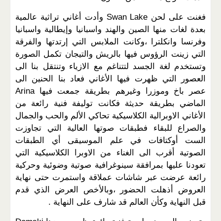
فغنت على لحن Swan Lake وأدت أغاني تراثية عالمية
بعدة لغات منها الصين والهند واسبانيا وإيطالية واسبانيا
وفرنسا وانكلترا ،وكانت الملابس التي إرتدتها والفرقة
التي زينت الرؤوس فيها بالريش والتيجان تكمل الصورة
وتستخدم لغة الجسد لتتناغم مع الازياء وتنتقل بنا الى
العصور التي ظهرت فيها الأغاني فعاد بنا الحنين الى
عصر باخ وموزرا وغيرهم بطريقة جمعت فيها Arina
الماضي بطريقة حديثة فكانت توليفة فنية رائعة من
الأغاني الاوبرالية الكلاسيكية تحاكي الألم والحب والجمال
والصراع للبقاء فطبقات صوتها العالية التي تجاوزت
الست أوكتافات في علم الموسيقى أي الطبقات
الصوتية أقرب الى الغناء من الاوبرا الكلاسيكية التي
تعودنا عليها بمرافقة سينوغرافية صوتية وضوئية وحركية
رائعة عرضت عبر شاشات عملاقة واستمرت حتى نهاية
العروض أذهلت الحضور ،وبالأخص العرض الذي قدم
قبل النهاية وكأن العالم قد شارف على النهاية .