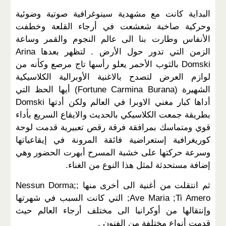
البداية كانت مع مشهدية سينوغرافية صوتية وضوئية
وحركية صاخبة شعشعت في أرجاء القلعة وخطفت
الأنفاس وطارت بنا الى عالم النجوم والقمر وساعة
الزمن التي تدور حول الأرض . لتظهر بعدها Arina
Domski بالثوب الأحمر يعلو رأسها تاج مرصع وكأنه من
لوازم العرض لتصدح بالاغنية الأوبرالية الكلاسيكية
الشهيرة (Fortune Carmina Burana) أيها الحظ التي
أداها كبار مغني الاوبرا في العالم ولكن أدتها Domski
بطريقة جمعت الكلاسيكي بالحديث والايقاع السريع بأداء
قوي ومتماسك بمرافقة فرقة رقص تعبيرية قدمت لوحة
كوريغرافية إستعراضية فائقة المرونة في إيقاعياتها
وسرعة حركتها على خشبة المسرح أبهرت الحضور وهي
إضافة مستحدثة لمثل هذا النوع من الغناء.
ثم انتقلت من أغنية الى أخرى منها Nessun Dorma;;
;Ave Maria ;Ti Amero التي كانت السبب في شهرتها
وإنتقالها من أوكرانيا الى مختلف أرجاء العالم حيث
قدمت أنواع مختلفة من الفنون .