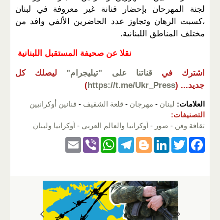
لجنة المهرحان بإحضار فنانة غير معروفة في لبنان
،كسبت الرهان وتجاوز عدد الحاضرين الألفي وافد من
مختلف المناطق اللبنانية.
نقلا عن صحيفة المستقبل اللبنانية
اشترك في
قناتنا على "تيليجرام"
ليصلك كل
جديد...
(
https://t.me/Ukr_Press
)
العلامات:
لبنان
-
مهرجان
-
قلعة الشقيف
-
فنانين أوكرانيين
التصنيفات:
ثقافة وفن
-
صور
-
أوكرانيا والعالم العربي
-
أوكرانيا ولبنان
E
Vi
W
T
Bl
Li
T
F
m
b
h
el
o
n
wi
a
ail
er
at
e
g
k
tt
c
s
gr
g
e
er
e
A
a
er
dI
b