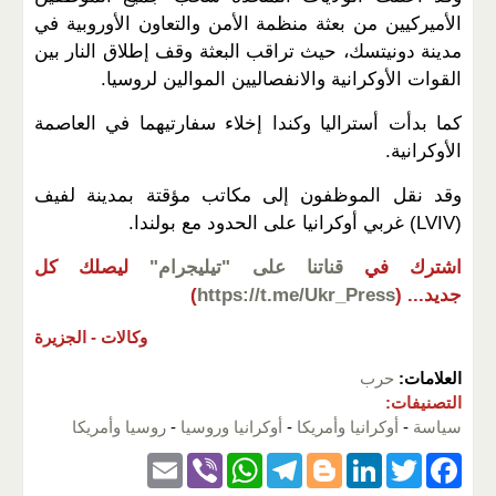
الأميركيين من بعثة منظمة الأمن والتعاون الأوروبية في
مدينة دونيتسك، حيث تراقب البعثة وقف إطلاق النار بين
القوات الأوكرانية والانفصاليين الموالين لروسيا.
كما بدأت أستراليا وكندا إخلاء سفارتيهما في العاصمة
الأوكرانية.
وقد نقل الموظفون إلى مكاتب مؤقتة بمدينة لفيف
(LVIV) غربي أوكرانيا على الحدود مع بولندا.
اشترك في
قناتنا على "تيليجرام"
ليصلك كل
جديد...
(
https://t.me/Ukr_Press
)
وكالات -
الجزيرة
العلامات:
حرب
التصنيفات:
سياسة
-
أوكرانيا وأمريكا
-
أوكرانيا وروسيا
-
روسيا وأمريكا
E
Vi
W
T
Bl
Li
T
F