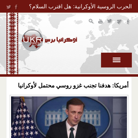
Jump to Navigation
الحرب الروسية الأوكرانية: هل اقترب السلام؟
أمريكا: هدفنا تجنب غزو روسي محتمل لأوكرانيا