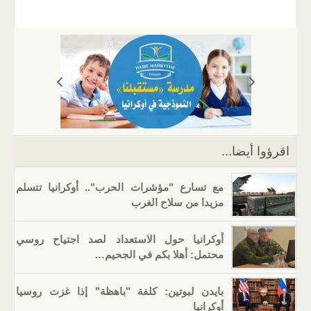
m
b
h
el
o
n
wi
a
ail
er
at
e
g
k
tt
c
s
gr
g
e
er
e
A
a
er
dI
b
p
m
n
o
p
o
k
اقرؤوا أيضا...
مع تسارع "مؤشرات الحرب".. أوكرانيا تتسلم
مزيدا من سلاح الغرب
أوكرانيا حول الاستعداد لصد اجتياح روسي
محتمل: أهلا بكم في الجحيم…
بايدن لبوتين: كلفة "باهظة" إذا غزت روسيا
أوكرانيا