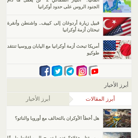
الجنود الروس على حدود أوكرانيا
قبيل زيارة أردوغان إلى كييف.. واشنطن وأنقرة
تبحثان أزمة أوكرانيا
أمريكا تبحث أزمة أوكرانيا مع اليابان وروسيا تنتقد
طوكيو
أبرز الأخبار
أبرز المقالات
(علامة التبويب النشطة)
أبرز الأخبار
هل أخطأ الأوكران بالتحالف مع أوروبا والناتو؟
من يقتل هؤلاء؟ عندما تصبح البروباغاندا طريقًا