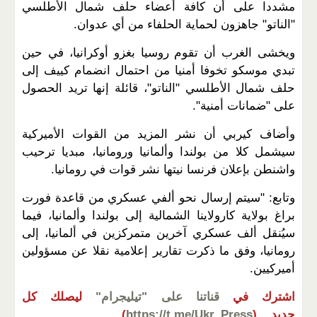
مشددا على أن كافة أعضاء حلف شمال الأطلسي
"الناتو" جاهزون لحماية الحلفاء من أي عدوان.
ويخشى الغرب أن تقوم روسيا بغزو أوكرانيا، في حين
تبدي موسكو تخوفا أمنيا من احتمال انضمام كييف إلى
حلف شمال الأطلسي "الناتو"، قائلة إنها تريد الحصول
على "ضمانات أمنية".
وأضاف كيربي أن نشر المزيد من القوات الأميركية
سيشمل كلا من بولندا وألمانيا ورومانيا، مبديا ترحيب
واشنطن بإعلان فرنسا نيتها نشر قوات في رومانيا.
وتابع: "سيتم إرسال نحو ألفي عسكري من قاعدة فورت
براغ بولاية كارولاينا الشمالية إلى بولندا وألمانيا، فيما
سيُنقل ألف عسكري آخرين متمركزين في ألمانيا، إلى
رومانيا، وفق ما ذكرت تقارير إعلامية نقلا عن مسؤولين
أميركيين.
اشترك في
قناتنا على "تيليجرام"
ليصلك كل
جديد...
(
https://t.me/Ukr_Press
)