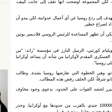
، لكن المجموعة أوضحت أنها تقف إلى جانب كييف،
دف إلى ردع روسيا عن أي أعمال عدوانية، لكن يبدو أن
اد لصراع خطير.
يمكن أن تظهر المساعدة للرئيس الروسي فلاديمير بوتين
يليام كورتني، الزميل البارز في مؤسسة "راند: "من
العسكري المقدم لأوكرانيا من شأنه أن يساعد أوكرانيا
ى روسيا".
ناتو، وهي الخطوة التي تعارضها روسيا بشدة. وطالب
اتو شرقاً، لكن الحلف رفض هذه المطالب.
برر لحشد القوات على الحدود، بدعوى وجود مخاوف
وحشدت روسيا ما لا يقل عن 100000 جندي بالقرب من حدودها مع أوكرانيا، وحذر
 وقوع هجوم بحلول منتصف فبراير.