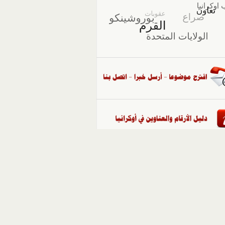
::
ملفات