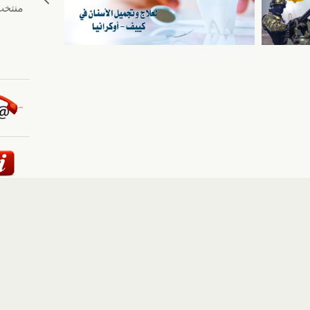
ئيسية
::
أخبار
::
مقالات وآراء
::
الوسائط المتعددة
::
تغطيات
إلى الأعلى
حقوق النشر محفوظة لوكالة "أوكرانيا برس" 2010-2022