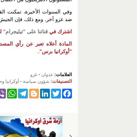
وفي السنوات الأخيرة، تمكنت القو
ضد غزو آخر. ومع ذلك، فإن الجيش
اشترك في
قناتنا على "تيليجرام"
ل
المادة أعلاه تعبر عن رأي المصدر،
"أوكرانيا برس".
العلامات:
عدوان
-
غزو
التصنيفات:
شؤون سياسة
-
أوكرانيا وح
W
T
Bl
Li
T
F
h
el
o
n
wi
a
at
e
g
k
tt
c
s
gr
g
e
er
e
A
a
er
dI
b