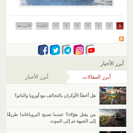
الصفحات
1
2
3
4
5
6
7
التالية ◂
الأخيرة ◂◂
أبرز الأخبار
أبرز المقالات
(علامة التبويب النشطة)
أبرز الأخبار
هل أخطأ الأوكران بالتحالف مع أوروبا والناتو؟
من يقتل هؤلاء؟ عندما تصبح البروباغاندا طريقًا
إلى الجبهة ثم إلى الموت