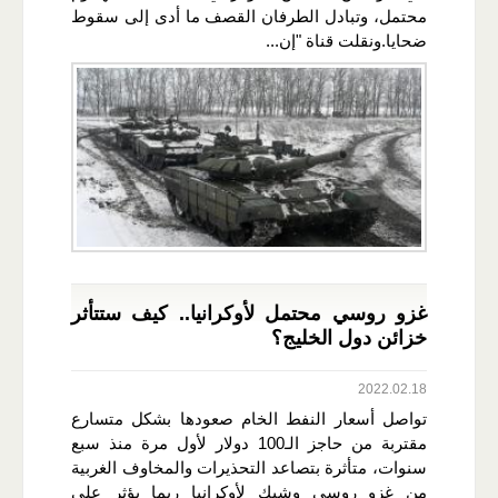
محتمل، وتبادل الطرفان القصف ما أدى إلى سقوط
ضحايا.ونقلت قناة "إن...
غزو روسي محتمل لأوكرانيا.. كيف ستتأثر
خزائن دول الخليج؟
2022.02.18
تواصل أسعار النفط الخام صعودها بشكل متسارع
مقتربة من حاجز الـ100 دولار لأول مرة منذ سبع
سنوات، متأثرة بتصاعد التحذيرات والمخاوف الغربية
من غزو روسي وشيك لأوكرانيا ربما يؤثر على