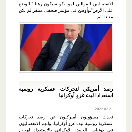
الانفصاليين الموالين لموسكو سيكون رهنا "بالوضع
على الأرض".وأوضح في مؤتمر صحفي متلفز لم يكن
معلنا "لم...
رصد أمريكي لتحركات عسكرية روسية
استعدادا لبدء غزو أوكرانيا
2022.02.21
تحدث مسؤولون أميركيون عن رصد تحركات
عسكرية روسية لبدء غزو أوكرانيا، واتهم الانفصاليون
في دونباس الجيش الأوكراني بالاستعداد لهجوم