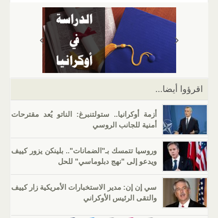
ail
er
at
e
g
k
tt
c
s
gr
g
e
er
e
A
a
er
dI
b
p
m
n
o
p
o
k
اقرؤوا أيضا...
أزمة أوكرانيا.. ستولتنبرغ: الناتو يُعد مقترحات
أمنية للجانب الروسي
وروسيا تتمسك بـ"الضمانات".. بلينكن يزور كييف
ويدعو إلى "نهج دبلوماسي" للحل
سي إن إن: مدير الاستخبارات الأمريكية زار كييف
والتقى الرئيس الأوكراني