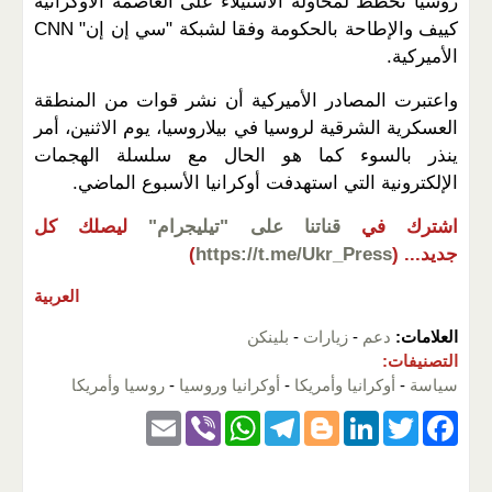
روسيا تخطط لمحاولة الاستيلاء على العاصمة الأوكرانية
كييف والإطاحة بالحكومة وفقا لشبكة "سي إن إن" CNN
الأميركية.
واعتبرت المصادر الأميركية أن نشر قوات من المنطقة
العسكرية الشرقية لروسيا في بيلاروسيا، يوم الاثنين، أمر
ينذر بالسوء كما هو الحال مع سلسلة الهجمات
الإلكترونية التي استهدفت أوكرانيا الأسبوع الماضي.
اشترك في
قناتنا على "تيليجرام"
ليصلك كل
جديد...
(
https://t.me/Ukr_Press
)
العربية
العلامات:
دعم
-
زيارات
-
بلينكن
التصنيفات:
سياسة
-
أوكرانيا وأمريكا
-
أوكرانيا وروسيا
-
روسيا وأمريكا
E
Vi
W
T
Bl
Li
T
F
m
b
h
el
o
n
wi
a