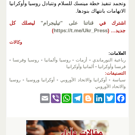
وتجمد تنفيذ خطة مينسك للسلام وتتبادل روسيا وأوكرانيا
الاتهامات بانتهاك بنودها.
اشترك في
قناتنا على "تيليجرام"
ليصلك كل
جديد...
(
https://t.me/Ukr_Press
)
وكالات
العلامات:
رباعية النورماندي
-
أزمات
-
روسيا وألمانيا
-
روسيا وفرنسا
-
فرنسا وأوكرانيا
-
ألمانيا وأوكرانيا
التصنيفات:
سياسة
-
أوكرانيا والاتحاد الأوروبي
-
أوكرانيا وروسيا
-
روسيا
والاتحاد الأوروبي
E
Vi
W
T
Bl
Li
T
F
m
b
h
el
o
n
wi
a
ail
er
at
e
g
k
tt
c
s
gr
g
e
er
e