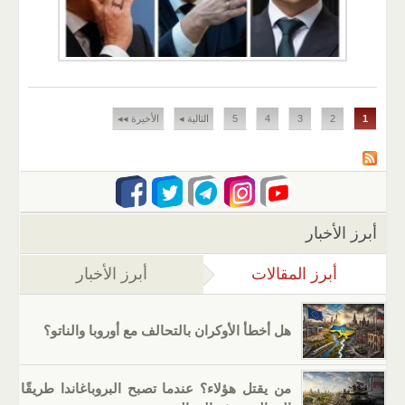
الصفحات
1
2
3
4
5
التالية ◂
الأخيرة ◂◂
أبرز الأخبار
أبرز المقالات
(علامة التبويب النشطة)
أبرز الأخبار
هل أخطأ الأوكران بالتحالف مع أوروبا والناتو؟
من يقتل هؤلاء؟ عندما تصبح البروباغاندا طريقًا