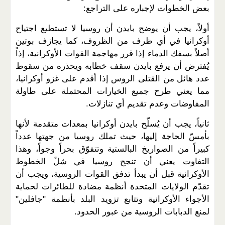
بعض الخطوات لإجباره على التراجع:
أولاً، يجب أن يوضح بايدن أن روسيا لا تستطيع اجتياح
أوكرانيا في أي ظرف من الظروف، كما يجازف بوتين
أصلاً بسفك الدماء إذا قرر مهاجمة القوات الأوكرانية، إذاً
يُفترض أن يرفع بايدن سقف خطابه ويحذره من سقوط
عدد هائل من القتلى الروس إذا أقدم على غزو أوكرانيا،
مما يعني طرح جميع الخيارات المحتملة على طاولة
المفاوضات وعدم تقديم أي تنازلات.
ثانياً، يجب أن يُسلّح بايدن أوكرانيا بمعدات متقدمة لأنها
بأمسّ الحاجة إليها، حيث تملك روسيا من جهتها عدداً
كبيراً من الصواريخ البالستية وتتفوّق بحراً وجواً، وهذا
التفاوت يعني أن تنجح روسيا في شلّ الخطوط
الأوكرانية قبل أن يبدأ تدفق القوات الروسية، ويجب أن
تقدّم الولايات المتحدة أنظمة مضادة للطائرات لحماية
الأجواء الأوكرانية وتتابع تزويد البلد بأنظمة "جافلين"
لمنع الدبابات الروسية من عبور الحدود.