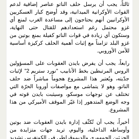
ثالثاً، يجب أن يرسل حلف الناتو عناصر إضافية لدعم
القوات الأوكرانية الميدانية، وقد أوضح كبار العسكريين
الأوكرانيين أنهم يحتاجون إلى مساعدة الغرب لمنع أي
غزو محتمل رغم استعدادهم للقتال حتى النهاية،
وستكون أي زيادة في قوات الناتو كفيلة بمنع بوتين من
غزو البلد تزامناً مع إثبات أهمية الحلف كركيزة أساسية
للأمن الأوروبي.
رابعاً، يجب أن يفرض بايدن العقوبات على المسؤولين
الروس المرتبطين بخط الأنابيب "نورد ستريم 2" لإثبات
جدّيته، ويُعتبر هذا المشروع هجوماً مباشراً ضد حلف
الناتو، وهو لا يتماشى مع مواصفات أوروبا الحرّة التي
تختلف عن توجهات موسكو، وسيثبت بايدن قوته في
وجه الوضع المتدهور إذا غيّر الموقف الأميركي من هذا
المشروع.
أخيراً، يجب أن تُكثّف إدارة بايدن العقوبات ضد بوتين
وأوساطه الداخلية، واليوم، تريد جهات متزايدة من
الحزبَين الجمهوري والديموقراطي في الكونغرس تشديد