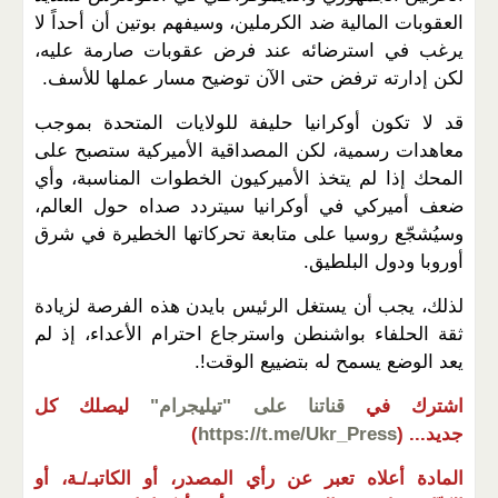
العقوبات المالية ضد الكرملين، وسيفهم بوتين أن أحداً لا
يرغب في استرضائه عند فرض عقوبات صارمة عليه،
لكن إدارته ترفض حتى الآن توضيح مسار عملها للأسف.
قد لا تكون أوكرانيا حليفة للولايات المتحدة بموجب
معاهدات رسمية، لكن المصداقية الأميركية ستصبح على
المحك إذا لم يتخذ الأميركيون الخطوات المناسبة، وأي
ضعف أميركي في أوكرانيا سيتردد صداه حول العالم،
وسيُشجّع روسيا على متابعة تحركاتها الخطيرة في شرق
أوروبا ودول البلطيق.
لذلك، يجب أن يستغل الرئيس بايدن هذه الفرصة لزيادة
ثقة الحلفاء بواشنطن واسترجاع احترام الأعداء، إذ لم
يعد الوضع يسمح له بتضييع الوقت!.
اشترك في
قناتنا على "تيليجرام"
ليصلك كل
جديد...
(
https://t.me/Ukr_Press
)
المادة أعلاه تعبر عن رأي المصدر، أو الكاتبـ/ـة، أو