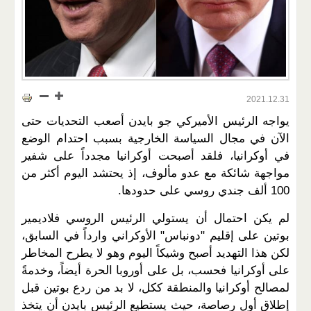
2021.12.31
يواجه الرئيس الأميركي جو بايدن أصعب التحديات حتى
الآن في مجال السياسة الخارجية بسبب احتدام الوضع
في أوكرانيا، فلقد أصبحت أوكرانيا مجدداً على شفير
مواجهة شائكة مع عدو مألوف، إذ يحتشد اليوم أكثر من
100 ألف جندي روسي على حدودها.
لم يكن احتمال أن يستولي الرئيس الروسي فلاديمير
بوتين على إقليم "دونباس" الأوكراني وارداً في السابق،
لكن هذا التهديد أصبح وشيكاً اليوم وهو لا يطرح المخاطر
على أوكرانيا فحسب، بل على أوروبا الحرة أيضاً، وخدمةً
لمصالح أوكرانيا والمنطقة ككل، لا بد من ردع بوتين قبل
إطلاق أول رصاصة، حيث يستطيع الرئيس بايدن أن يتخذ