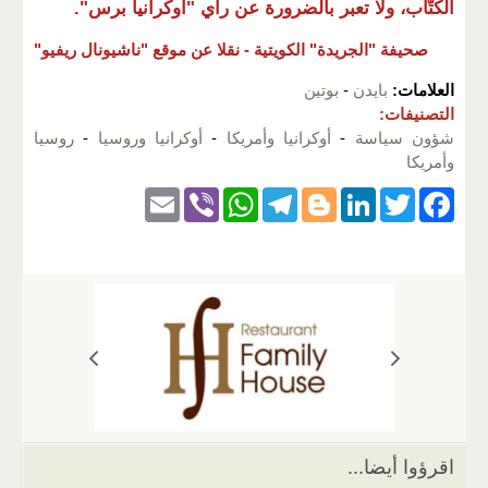
الكتّاب، ولا تعبر بالضرورة عن رأي "أوكرانيا برس".
صحيفة "الجريدة" الكويتية - نقلا عن موقع "ناشيونال ريفيو"
العلامات:
بايدن
-
بوتين
التصنيفات:
شؤون سياسة
-
أوكرانيا وأمريكا
-
أوكرانيا وروسيا
-
روسيا
وأمريكا
E
Vi
W
T
Bl
Li
T
F
m
b
h
el
o
n
wi
a
ail
er
at
e
g
k
tt
c
s
gr
g
e
er
e
A
a
er
dI
b
p
m
n
o
p
o
k
اقرؤوا أيضا...