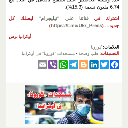
6.74 مليون نسمة (15.3%).
اشترك في
قناتنا على "تيليجرام"
ليصلك كل
جديد...
(
https://t.me/Ukr_Press
)
أوكرانيا برس
العلامات:
كورونا
التصنيفات:
طب وصحة
-
مستجدات "كورونا" في أوكرانيا
E
Vi
W
T
Bl
Li
T
F
m
b
h
el
o
n
wi
a
ail
er
at
e
g
k
tt
c
s
gr
g
e
er
e
A
a
er
dI
b
p
m
n
o
p
o
k