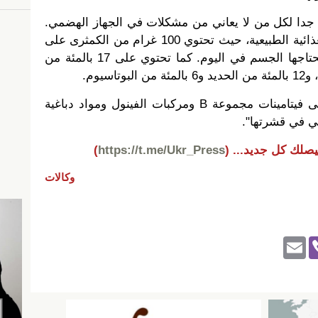
جدا لكل من لا يعاني من مشكلات في الجهاز الهضمي.
لأن الكمثرى مصدر جيد للألياف الغذائية الطبيعية، حيث تحتوي 100 غرام من الكمثرى على
14 بالمئة من كمية الألياف التي يحتاجها الجسم في اليوم. كما تحتوي على 17 بالمئة من
وتقول، "وتحتوي الكمثرى أيضا على فيتامينات مجموعة B ومركبات الفينول ومواد دباغية
ي في قشرتها".
يصلك كل جديد...
(
https://t.me/Ukr_Press
)
وكالات
E
Vi
m
b
ail
er