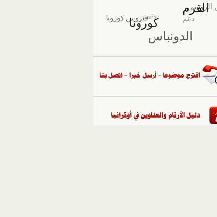
::
ملفات