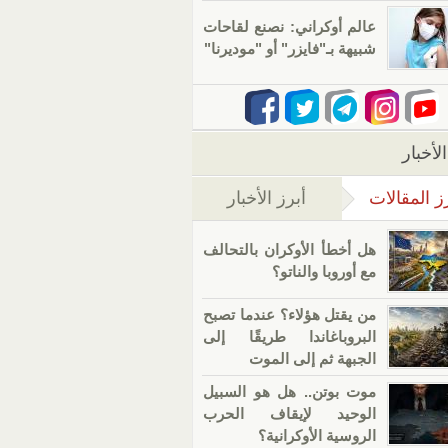
عالم أوكراني: نصنع لقاحات
شبيهة بـ"فايزر" أو "موديرنا"
لأخبار
ز المقالات
أبرز الأخبار
(علامة التبويب النشطة)
هل أخطأ الأوكران بالتحالف
مع أوروبا والناتو؟
من يقتل هؤلاء؟ عندما تصبح
البروباغاندا طريقًا إلى
الجبهة ثم إلى الموت
موت بوتن.. هل هو السبيل
الوحيد لإيقاف الحرب
الروسية الأوكرانية؟