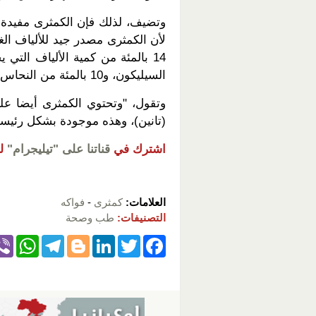
وتضيف، لذلك فإن الكمثرى مفيدة 
السيليكون، و10 بالمئة من النحاس، و12 بالمئة من الحديد و6 بالمئة من البوتاسيوم.
(تانين)، وهذه موجودة بشكل رئيس
اشترك في
قناتنا على "تيليجرام"
ل
العلامات:
كمثرى
-
فواكه
التصنيفات:
طب وصحة
W
T
Bl
Li
T
F
h
el
o
n
wi
a
at
e
g
k
tt
c
s
gr
g
e
er
e