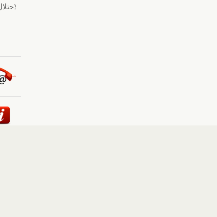
ئيسية
::
أخبار
::
مقالات وآراء
::
الوسائط المتعددة
::
تغطيات
إلى الأعلى
حقوق النشر محفوظة لوكالة "أوكرانيا برس" 2010-2022