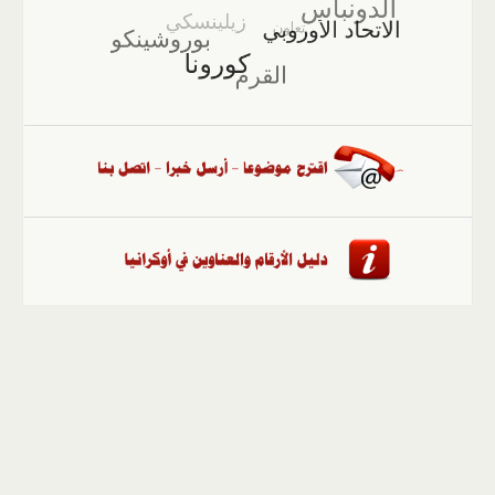
الصفحة الرئيسية
::
أخبار
::
مقالات وآراء
::
الوسائط
المتعددة
::
تغطيات
::
ملفات
إلى الأعلى
حقوق النشر محفوظة لوكالة "أوكرانيا برس" 2010-2022