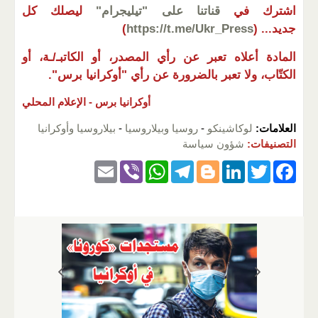
اشترك في
قناتنا على "تيليجرام"
ليصلك كل
جديد...
(
https://t.me/Ukr_Press
)
المادة أعلاه تعبر عن رأي المصدر، أو الكاتبـ/ـة، أو
الكتّاب، ولا تعبر بالضرورة عن رأي "أوكرانيا برس".
أوكرانيا برس -
الإعلام المحلي
العلامات:
لوكاشينكو
-
روسيا وبيلاروسيا
-
بيلاروسيا وأوكرانيا
التصنيفات:
شؤون سياسة
E
Vi
W
T
Bl
Li
T
F
m
b
h
el
o
n
wi
a
ail
er
at
e
g
k
tt
c
s
gr
g
e
er
e
A
a
er
dI
b
p
m
n
o
p
o