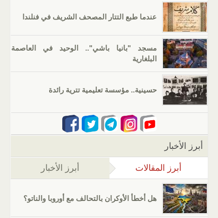
عندما طبع التتار المصحف الشريف في فنلندا
مسجد "بانيا باشي".. الوحيد في العاصمة
البلغارية
حسينية.. مؤسسة تعليمية تترية رائدة
أبرز الأخبار
أبرز المقالات
(علامة التبويب النشطة)
أبرز الأخبار
هل أخطأ الأوكران بالتحالف مع أوروبا والناتو؟