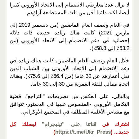
لا يزال عدد معارضي الانضمام إلى الاتحاد الأوروبي كبيرا
أيضا، لكنه دائما أقل من ثلث المستطلعة آراؤهم.
في العام ونصف العام الماضيين (من ديسمبر 2019 إلى
مارس 2021) كانت هناك زيادة جديدة ذات دلالة
إحصائية في دعم الانضمام إلى الاتحاد الأوروبي (من
53.2٪ إلى 58.8٪).
خلال العام ونصف العام الماضيين، كانت هناك زيادة في
دعم الانضمام إلى الاتحاد الأوروبي بين الشباب الذين
تقل أعمارهم عن 30 عاما (من 66.4٪ إلى 75.6٪)، وهناك
اتجاه مماثل للفئة العمرية من 30 إلى 39 عاما.
وبالتالي، على العكس من تصريحات "التراجع"، قضية
التكامل الأوروبي -المنصوص عليها في الدستور- تتوافق
مع مشاعر الأغلبية المطلقة في المجتمع الأوكراني.
اشترك في
قناتنا على "تيليجرام"
ليصلك كل
جديد...
(
https://t.me/Ukr_Press
)