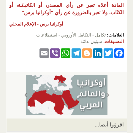
المادة أعلاه تعبر عن رأي المصدر، أو الكاتبـ/ـة، أو
الكتّاب، ولا تعبر بالضرورة عن رأي "أوكرانيا برس".
أوكرانيا برس -
الإعلام المحلي
العلامات:
تكامل
-
التكامل الأوروبي
-
استطلاعات
التصنيفات:
شؤون عامّة
E
Vi
W
T
Bl
Li
T
F
m
b
h
el
o
n
wi
a
ail
er
at
e
g
k
tt
c
s
gr
g
e
er
e
A
a
er
dI
b
p
m
n
o
p
o
k
اقرؤوا أيضا...