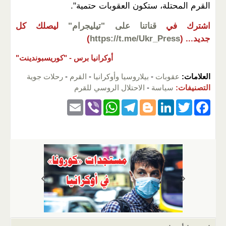
القرم المحتلة، ستكون العقوبات حتمية".
اشترك في
قناتنا على "تيليجرام"
ليصلك كل
جديد...
(
https://t.me/Ukr_Press
)
أوكرانيا برس -
"كوريسبوندينت"
العلامات:
عقوبات
-
بيلاروسيا وأوكرانيا
-
القرم
-
رحلات جوية
التصنيفات:
سياسة
-
الاحتلال الروسي للقرم
E
Vi
W
T
Bl
Li
T
F
m
b
h
el
o
n
wi
a
ail
er
at
e
g
k
tt
c
s
gr
g
e
er
e
A
a
er
dI
b
p
m
n
o
p
o
k