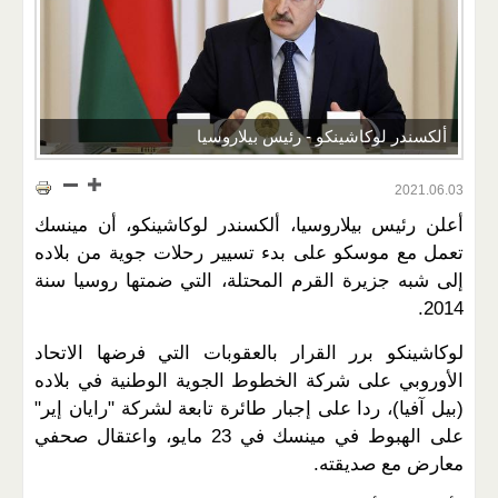
ألكسندر لوكاشينكو - رئيس بيلاروسيا
2021.06.03
أعلن رئيس بيلاروسيا، ألكسندر لوكاشينكو، أن مينسك
تعمل مع موسكو على بدء تسيير رحلات جوية من بلاده
إلى شبه جزيرة القرم المحتلة، التي ضمتها روسيا سنة
2014.
لوكاشينكو برر القرار بالعقوبات التي فرضها الاتحاد
الأوروبي على شركة الخطوط الجوية الوطنية في بلاده
(بيل آفيا)، ردا على إجبار طائرة تابعة لشركة "رايان إير"
على الهبوط في مينسك في 23 مايو، واعتقال صحفي
معارض مع صديقته.