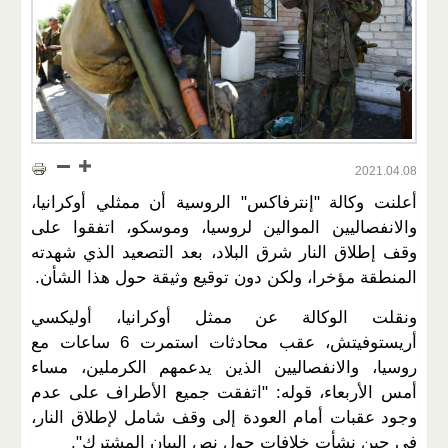
2021.04.08
أعلنت وكالة "إنترفاكس" الروسية أن ممثلي أوكرانيا،
والانفصاليين الموالين لروسيا، وموسكو، اتفقوا على
وقف إطلاق النار شرق البلاد، بعد التصعيد الذي شهدته
المنطقة مؤخرا، ولكن دون توقيع وثيقة حول هذا الشأن.
ونقلت الوكالة عن ممثل أوكرانيا، أوليكسي
أريستوفيتش، عقب محادثات استمرت 6 ساعات مع
روسيا، والانفصاليين الذين يدعمهم الكرملين، مساء
أمس الأربعاء، قوله: "اتفقت جميع الأطراف على عدم
وجود عقبات أمام العودة إلى وقف شامل لإطلاق النار،
في حين نشأت خلافات حول نص البيان المشترك".