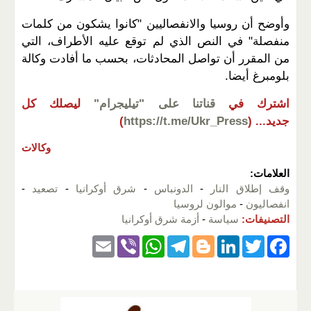
وأوضح أن روسيا والانفصاليين "كانوا يشكون من كلمات
منفصلة" في النص الذي لم توقع عليه الأطراف، التي
من المقرر أن تواصل المحادثات، بحسب ما أفادت وكالة
بلومبرغ أيضا.
اشترك في
قناتنا على "تيليجرام"
ليصلك كل
جديد...
(
https://t.me/Ukr_Press
)
وكالات
العلامات:
وقف إطلاق النار
-
الدونباس
-
شرق أوكرانيا
-
تصعيد
-
انفصاليون
-
موالون لروسيا
التصنيفات:
سياسة
-
أزمة شرق أوكرانيا
E
Vi
W
T
Bl
Li
T
F
m
b
h
el
o
n
wi
a
ail
er
at
e
g
k
tt
c