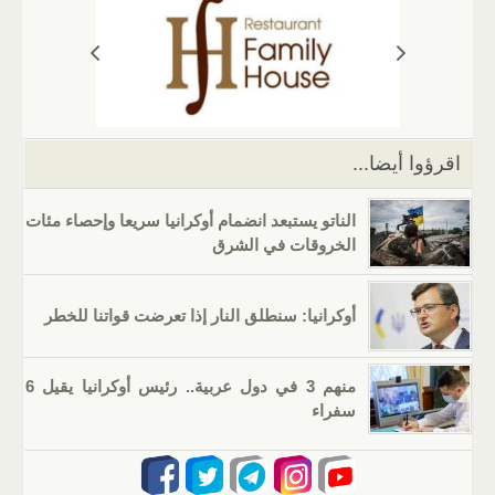
s
gr
g
e
er
e
A
a
er
dI
b
p
m
n
o
p
o
k
اقرؤوا أيضا...
الناتو يستبعد انضمام أوكرانيا سريعا وإحصاء مئات
الخروقات في الشرق
أوكرانيا: سنطلق النار إذا تعرضت قواتنا للخطر
منهم 3 في دول عربية.. رئيس أوكرانيا يقيل 6
سفراء