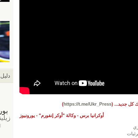
دليل 
 كل جديد...
(
https://t.me/Ukr_Press
)
أوكرانيا برس -
وكالة "أوكر إنفورم" -
يورونيوز
ي
ئيات