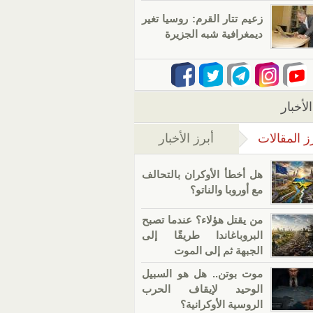
زعيم تتار القرم: روسيا تغير
ديمغرافية شبه الجزيرة
لأخبار
ز المقالات
أبرز الأخبار
(علامة التبويب النشطة)
هل أخطأ الأوكران بالتحالف
مع أوروبا والناتو؟
من يقتل هؤلاء؟ عندما تصبح
البروباغاندا طريقًا إلى
الجبهة ثم إلى الموت
موت بوتن.. هل هو السبيل
الوحيد لإيقاف الحرب
الروسية الأوكرانية؟