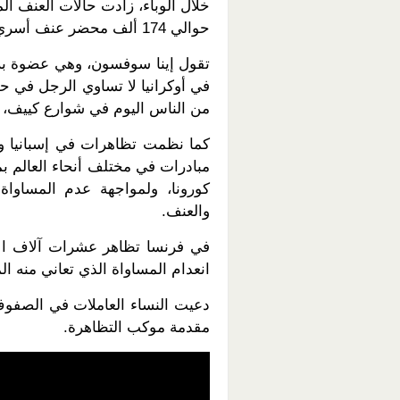
خلال الوباء، زادت حالات العنف ال
حوالي 174 ألف محضر عنف أسري خلال العام الماضي.
تقول إينا سوفسون، وهي عضوة برلما
في أوكرانيا لا تساوي الرجل في حقو
من الناس اليوم في شوارع كييف، ا
كما نظمت تظاهرات في إسبانيا و
مبادرات في مختلف أنحاء العالم بم
كورونا، ولمواجهة عدم المساواة
والعنف.
في فرنسا تظاهر عشرات آلاف الأ
انعدام المساواة الذي تعاني منه ال
دعيت النساء العاملات في الصفوف
مقدمة موكب التظاهرة.