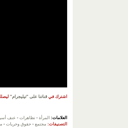
اشترك في
قناتنا على "تيليجرام"
ليصلك
العلامات:
المرأة
-
تظاهرات
-
عنف أسر
التصنيفات:
مجتمع
-
حقوق وحريات
-
مر