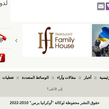
E
Vi
m
b
ail
er
ئيسية
::
أخبار
::
مقالات وآراء
::
الوسائط المتعددة
::
تغطيات
إلى الأعلى
حقوق النشر محفوظة لوكالة "أوكرانيا برس" 2010-2022