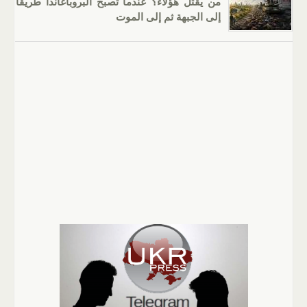
من يقتل هؤلاء؟ عندما تصبح البروباغاندا طريقًا
إلى الجبهة ثم إلى الموت