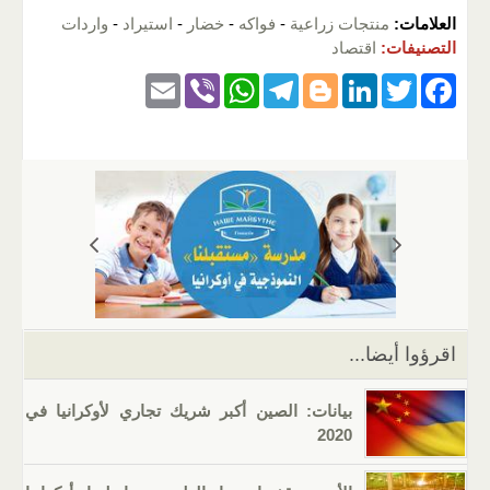
العلامات:
منتجات زراعية
-
فواكه
-
خضار
-
استيراد
-
واردات
التصنيفات:
اقتصاد
E
Vi
W
T
Bl
Li
T
F
m
b
h
el
o
n
wi
a
ail
er
at
e
g
k
tt
c
s
gr
g
e
er
e
A
a
er
dI
b
p
m
n
o
p
o
k
اقرؤوا أيضا...
بيانات: الصين أكبر شريك تجاري لأوكرانيا في
2020