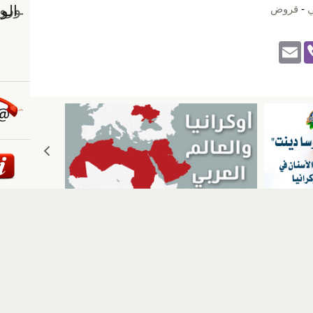
ي
-
قروض
E
Vi
m
b
ail
er
ئيسية
::
أخبار
::
مقالات وآراء
::
الوسائط المتعددة
::
تغطيات
إلى الأعلى
حقوق النشر محفوظة لوكالة "أوكرانيا برس" 2010-2022