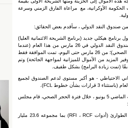
ستوجه هذه الأموال إلى الخزينة ومنها الشريحة الأولى بقيمة
ب الحكومة الأوكرانية، مع مراعاة الفارق الزمني وسرعة
لية.
من صندوق النقد الدولي ، سأقدم بعض الحقائق:
ل برنامج هيكلي جديد (برنامج الشريحة الائتمانية العليا)
، الذي وافق عليه مجلس إدارة صندوق النقد الدولي في 26 مارس من هذا العام (عندما
انتقل الصندوق للعمل تحت الحجر الصحي)؛ من 26 مارس حتى اليوم، تمت الموافقة فقط
ير المزيد من الأموال للميزانية لمواجهة الجائحة) وتم
قًا (تمت زيادة البرامج) بشكل طفيف.
وكراني الاحتياطي - هو أكبر مستوى لدعم الصندوق لجميع
بشكل عام، حتى مساء يوم الجمعة الماضي 5 يونيو ، خلال فترة الحجر الصحي، قام مجلس
دعم 67 طلبًا من البلدان لتمويل الطوارئ (أدوات RFI ، RCF) بما مجموعه 23.6 مليار