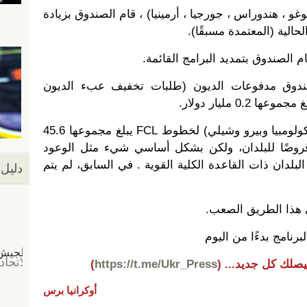
توغو ، هندوراس ، جورجيا ، أرمينيا) ، قام الصندوق بزيادة
لية (المعتمدة مسبقًا).
ام الصندوق بتمديد البرامج القائمة.
بلداً، أرجأ الصندوق مدفوعات الديون (طلبات تخفيف عبء الديون
تمت الموافقة على ثلاثة طلبات (كولومبيا وبيرو وشيلي) لخطوط FCL يبلغ مجموعها 45.6
 لكن FCL لا تقدم قروضًا للبلدان، ولكن بشكل أساسي شيء مثل الوعود
لبلدان ذات القاعدة الكلية القوية . في السابق، لم يتم
دليل 
هذا الطريق الصعب.
لبرنامج بدءًا من اليوم
يصلك كل جديد...
(
https://t.me/Ukr_Press
)
أوكرانيا برس