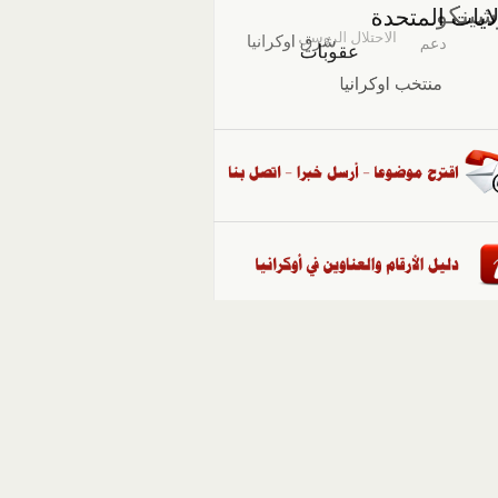
::
ملفات