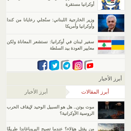
أوكرانيا مستقرة
وزير الخارجية اللبناني: سنُجلي رعايانا من كندا
وأوكرانيا وأمريكا
سفير لبنان في أوكرانيا: نستشعر المعاناة ولكن
معايير العودة بيد السلطة
أبرز الأخبار
أبرز المقالات
(علامة التبويب النشطة)
أبرز الأخبار
موت بوتن.. هل هو السبيل الوحيد لإيقاف الحرب
الروسية الأوكرانية؟
من يقتل هؤلاء؟ عندما تصبح البروباغاندا طريقًا