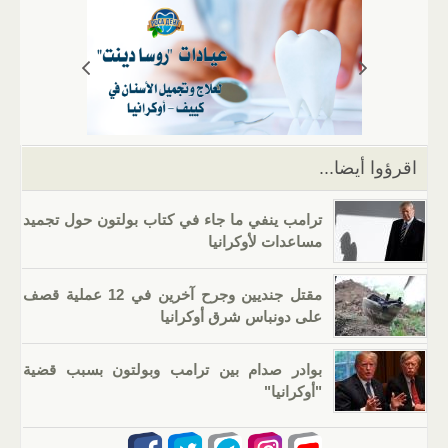
s
gr
g
e
er
e
A
a
er
dI
b
p
m
n
o
p
o
k
اقرؤوا أيضا...
ترامب ينفي ما جاء في كتاب بولتون حول تجميد
مساعدات لأوكرانيا
مقتل جنديين وجرح آخرين في 12 عملية قصف
على دونباس شرق أوكرانيا
بوادر صدام بين ترامب وبولتون بسبب قضية
"أوكرانيا"