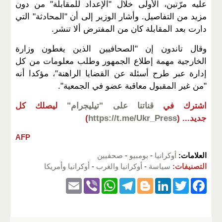
عليه مرّتين، الأولى خلال "الإعداد للمقابلة" من دون
مزيد من التفاصيل. وأشار الوزير إلى أن "المحادثة" التي
دارت بعد المقابلة كان من المفترض ألا تنشر.
وقال تاندون إن "الصحافيين الذين يغطون وزارة
الخارجية مهمة إطلاع الجمهور وطلب معلومات من كل
إدارة عبر طرح أسئلة عن القضايا الراهنة"، مؤكدا أنه
"من غير المقبول معاقبة عضو في الجمعية".
اشترك في
قناتنا على "تيليجرام"
ليصلك كل
جديد...
(
https://t.me/Ukr_Press
)
AFP
العلامات:
أوكرانيا
-
بومبيو
-
صحفيين
التصنيفات:
سياسة
-
أوكرانيا والغرب
-
أوكرانيا وأمريكا
E
Vi
W
T
Bl
Li
T
F
m
b
h
el
o
n
wi
a
ail
er
at
e
g
k
tt
c