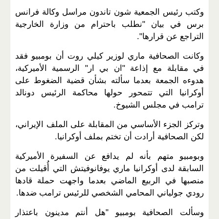
وكتب رئيس الجمعية شون تاندون مراسل وكالة فرانس
برس في بيان "نطلب باحترام من وزارة الخارجية
التراجع عن قرارها".
وكانت الصحافية ماري لوزير كيلي روت أن بومبيو فقد
في مقابلة مع إذاعة "ان بي ار" الرسمية الأميركية،
هدوءه الجمعة بعدما سألته بشأن قضية الضغوط على
أوكرانيا التي تتمحور حولها محاكمة الرئيس دونالد
ترامب في مجلس الشيوخ.
وتركز الجزء الأساسي من المقابلة على الملف الإيراني،
لكن الصحافية أرادت أن تختم بملف أوكرانيا.
وبومبيو متهم بأنه لم يدافع عن السفيرة الأميركية
السابقة لدى أوكرانيا ماري يوفانوفيتش التي أُقيلت من
منصبها في الربيع الماضي بعدما واجهت حملة قادها
رودي جولياني المحامي الشخصي للرئيس ترامب ضدها.
وسألت الصحافية بومبيو "هل أنتم مدينون باعتذار