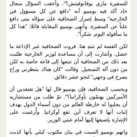
للسفيرة ماري يوفانوفيتش؟". وأعقب السؤال سجال
حاد أكد فيه بومبيو أنه "دافع عن كل مسؤول في
الخارجية" وسط إصرار الصحافية على سؤاله متى دافع
علناً عن السفيرة. وأنهى بومبيو المقابلة قائلا: "هذا كل
ما سأقوله اليوم. شكراً".
لكن القصة لم تنتهِ هنا. فروت الصحافية عبر الإذاعة ما
حصل. وأشارت إلى أن مساعدة لوزير الخارجية طلبت
بعد ذلك من الصحافية أن تتبعها إلى قاعة خاصة به لكن
من دون آلة التسجيل. وقالت "كان هناك ينتظرني وراح
يصرخ في وجهي" لنحو عشر دقائق.
وبحسب الصحافية، فإن بومبيو قال لها "هل تعتقدين أن
الأميركيين يهتمّون بأوكرانيا؟". ثمّ طلب من مستشاريه
أن يجلبوا له خارطة العالم من دون أسماء الدول بهدف
إثبات أنها لا تعرف أين تقع أوكرانيا. وأُرغمت على
الإشارة بإصبعها إليها أمام عيني الوزير.
واتهم بومبيو السبت في بيان مكتوب كيلي بأنها كذبت