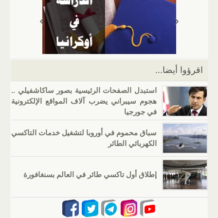
A
a
er
dI
b
p
m
n
o
p
o
k
اقرؤوا أيضا...
استبدل الصفحات الرئيسية بصور ساكاشفيلي ..
هجوم سيبراني يضرب آلاف المواقع الإلكترونية
في جورجيا
سباق محموم في أوروبا لتشغيل خدمات التاكسي
الكهربائي الطائر
إطلاق أول تاكسي طائر في العالم بسنغافورة