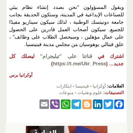
ويقول المسؤولون "نحن بصدد إنشاء نظام بيئي
للصناعات الإبداعية في المدينة، وستكون الحديقة بجانب
جامعة دونيتسك الوطنية ، لذلك سيكون سيناريو مفيدًا
للجميع. سيكون أصحاب العمل قادرين على الحصول
على عمال مؤهلين ، وسيحصل الطلاب على وظائف" ،
علق فيتالي بوهوسيان من مجلس مدينة فينيتسيا.
اشترك في
قناتنا على "تيليجرام"
ليصلك كل
جديد...
(
https://t.me/Ukr_Press
)
أوكرانيا برس
العلامات:
أوكرانيا
-
فينتيسا
-
ابتكارات
التصنيفات:
علوم وتقنيات
-
منوعات
E
Vi
W
T
Bl
Li
T
F
m
b
h
el
o
n
wi
a
ail
er
at
e
g
k
tt
c
s
gr
g
e
er
e