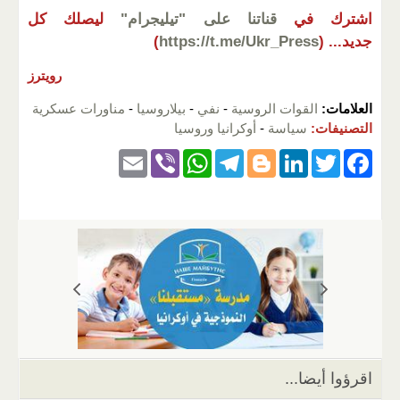
اشترك في
قناتنا على "تيليجرام"
ليصلك كل
جديد...
(
https://t.me/Ukr_Press
)
رويترز
العلامات:
القوات الروسية
-
نفي
-
بيلاروسيا
-
مناورات عسكرية
التصنيفات:
سياسة
-
أوكرانيا وروسيا
E
Vi
W
T
Bl
Li
T
F
m
b
h
el
o
n
wi
a
ail
er
at
e
g
k
tt
c
s
gr
g
e
er
e
A
a
er
dI
b
p
m
n
o
p
o
k
اقرؤوا أيضا...