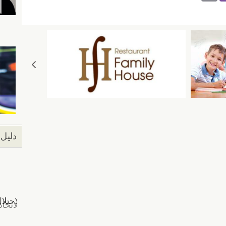
m
b
ail
er
دليل 