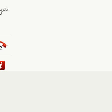
ئيسية
::
أخبار
::
مقالات وآراء
::
الوسائط المتعددة
::
تغطيات
إلى الأعلى
حقوق النشر محفوظة لوكالة "أوكرانيا برس" 2010-2022