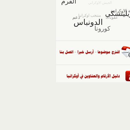
::
ملفات