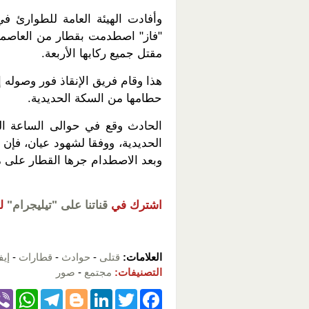
وأفادت الهيئة العامة للطوارئ في
"فاز" اصطدمت بقطار من العاصمة
مقتل جميع ركابها الأربعة.
هذا وقام فريق الإنقاذ فور وصوله 
حطامها من السكة الحديدية.
الحادث وقع في حوالى الساعة ال
الحديدية، ووفقا لشهود عيان، فإن 
وبعد الاصطدام جرها القطار على مس
اشترك في
قناتنا على "تيليجرام"
ل
العلامات:
قتلى
-
حوادث
-
قطارات
-
إي
التصنيفات:
مجتمع
-
صور
W
T
Bl
Li
T
F