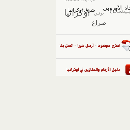
::
ملفات