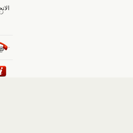
ئيسية
::
أخبار
::
مقالات وآراء
::
الوسائط المتعددة
::
تغطيات
إلى الأعلى
حقوق النشر محفوظة لوكالة "أوكرانيا برس" 2010-2022