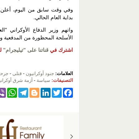
بداية العام الحالي.
واتهم وزير الدفاع الأوكراني "ال
الأسلحة المحظورة من المدفعية و
اشترك في
قناتنا على "تيليجرام"
ل
العلامات:
جنود أوكرانيون
-
قتلى
-
جرح
التصنيفات:
سياسة
-
أزمة شرق أوكراني
W
T
Bl
Li
T
F
h
el
o
n
wi
a
at
e
g
k
tt
c
s
gr
g
e
er
e
A
a
er
dI
b