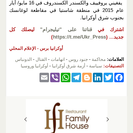
يفغيني يروفييف والكسندر الكسندروف في 16 مايو/ أيار
عام 2015 في منطقة شاستيا في مقاطعة لوغانسك
بجنوب شرق أوكرانيا.
اشترك في
قناتنا على "تيليجرام"
ليصلك كل
جديد...
(
https://t.me/Ukr_Press
)
أوكرانيا برس -
الإعلام المحلي
العلامات:
محاكمة
-
جنود روس
-
اتهامات
-
القتال
-
الدونباس
التصنيفات:
سياسة
-
أزمة شرق أوكرانيا
-
أوكرانيا وروسيا
E
Vi
W
T
Bl
Li
T
F
m
b
h
el
o
n
wi
a
ail
er
at
e
g
k
tt
c
s
gr
g
e
er
e
A
a
er
dI
b
p
m
n
o