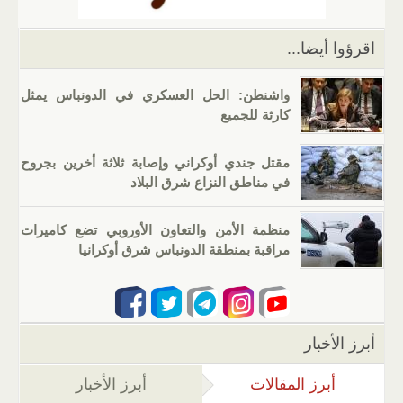
p
o
k
اقرؤوا أيضا...
واشنطن: الحل العسكري في الدونباس يمثل
كارثة للجميع
مقتل جندي أوكراني وإصابة ثلاثة أخرين بجروح
في مناطق النزاع شرق البلاد
منظمة الأمن والتعاون الأوروبي تضع كاميرات
مراقبة بمنطقة الدونباس شرق أوكرانيا
أبرز الأخبار
أبرز المقالات
(علامة التبويب النشطة)
أبرز الأخبار