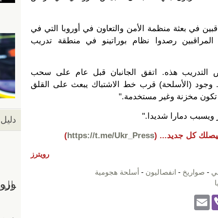
قبين في بعثة منظمة الأمن والتعاون في أوروبا التي في
ن المراقبين رصدوا نظام بوراتينو في منطقة تدريب
ض التدريب هذه. اتفق الجانبان قبل عام على سحب
. وجود (الأسلحة) قرب خط الاشتباك يبعث على القلق
تكون مخزنة وغير مستخدمة."
ز ويسبب دمارا شديدا."
دليل 
يصلك كل جديد...
(
https://t.me/Ukr_Press
)
رويترز
بي
-
صواريخ
-
انفصاليون
-
أسلحة هجومية
ا
E
Vi
m
b