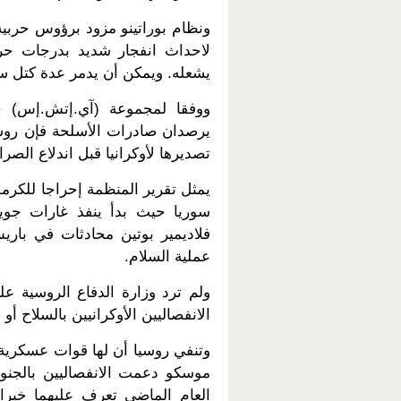
ونظام بوراتينو مزود برؤوس حربي
لاحداث انفجار شديد بدرجات حرار
يشعله. ويمكن أن يدمر عدة كتل سك
ووفقا لمجموعة (آي.إتش.إس) جي
يرصدان صادرات الأسلحة فإن روس
تصديرها لأوكرانيا قبل اندلاع الصرا
يمثل تقرير المنظمة إحراجا للكرمل
سوريا حيث بدأ ينفذ غارات جوية
فلاديمير بوتين محادثات في باريس
عملية السلام.
ولم ترد وزارة الدفاع الروسية عل
الانفصاليين الأوكرانيين بالسلاح أ
وتنفي روسيا أن لها قوات عسكرية
موسكو دعمت الانفصاليين بالجنود
العام الماضي تعرف عليهما خبرا