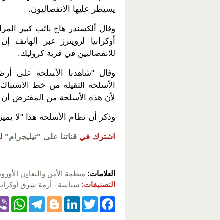
يسيطر عليها الانفصاليون.
وقال ألكسندر هاج نائب كبير المرا
أوكرانيا لرويترز عبر الهاتف إ
للانفصاليين في قرية كروليك.
وقال "شاهدنا الأسلحة على أر
الأسلحة الثقيلة من خط الاشتباك
لأن هذه الأسلحة من المفترض أن 
وذكر أن نظام الأسلحة هذا "لا يمي
اشترك في
قناتنا على "تيليجرام"
ل
العلامات:
منظمة الأمن والتعاون الأورو
التصنيفات:
سياسة
-
أزمة شرق أوكراني
W
T
Bl
Li
T
F
h
el
o
n
wi
a