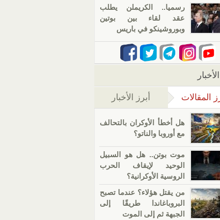
رسميا.. الكريملن يطلب
عقد لقاء بين بوتين
وبوروشينكو في باريس
لأخبار
ز المقالات
أبرز الأخبار
(علامة التبويب النشطة)
هل أخطأ الأوكران بالتحالف
مع أوروبا والناتو؟
موت بوتن.. هل هو السبيل
الوحيد لإيقاف الحرب
الروسية الأوكرانية؟
من يقتل هؤلاء؟ عندما تصبح
البروباغاندا طريقًا إلى
الجبهة ثم إلى الموت