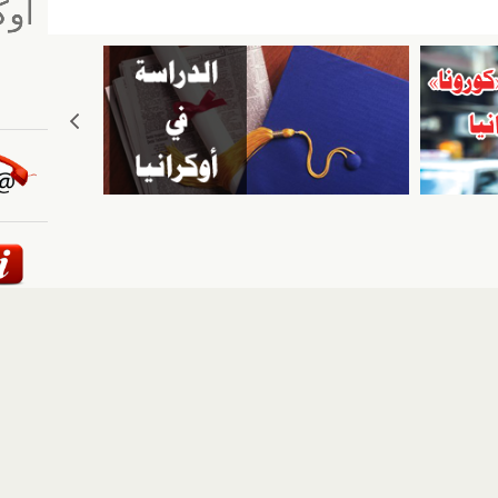
ail
er
ئيسية
::
أخبار
::
مقالات وآراء
::
الوسائط المتعددة
::
تغطيات
إلى الأعلى
حقوق النشر محفوظة لوكالة "أوكرانيا برس" 2010-2022