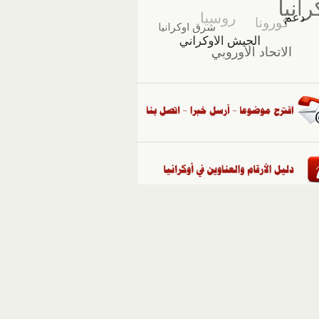
::
ملفات