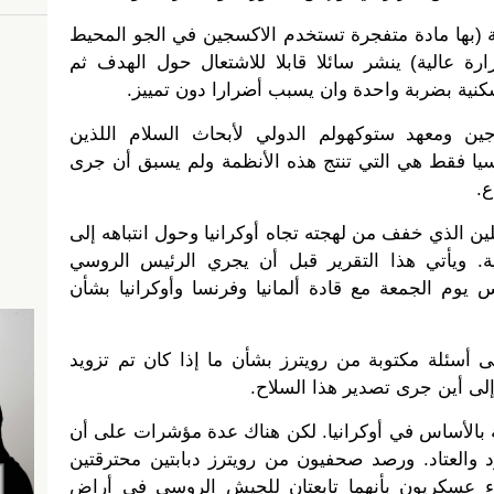
ة (بها مادة متفجرة تستخدم الاكسجين في الجو المحيط
ة عالية) ينشر سائلا قابلا للاشتعال حول الهدف ثم
نية بضربة واحدة وان يسبب أضرارا دون تمييز.
ن ومعهد ستوكهولم الدولي لأبحاث السلام اللذين
يا فقط هي التي تنتج هذه الأنظمة ولم يسبق أن جرى
ع.
ين الذي خفف من لهجته تجاه أوكرانيا وحول انتباهه إلى
. ويأتي هذا التقرير قبل أن يجري الرئيس الروسي
 يوم الجمعة مع قادة ألمانيا وفرنسا وأوكرانيا بشأن
ى أسئلة مكتوبة من رويترز بشأن ما إذا كان تم تزويد
و إلى أين جرى تصدير هذا السلاح.
 بالأساس في أوكرانيا. لكن هناك عدة مؤشرات على أن
 والعتاد. ورصد صحفيون من رويترز دبابتين محترقتين
ء عسكريون بأنهما تابعتان للجيش الروسي في أراض