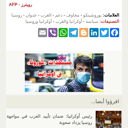
رويترز -
AFP
العلامات:
بوروشينكو
-
مخاوف
-
دعم
-
الغرب
-
عدوان
-
روسيا
التصنيفات:
سياسة
-
أوكرانيا والغرب
-
أوكرانيا وروسيا
E
Vi
W
T
Bl
Li
T
F
m
b
h
el
o
n
wi
a
ail
er
at
e
g
k
tt
c
s
gr
g
e
er
e
A
a
er
dI
b
p
m
n
o
p
o
k
اقرؤوا أيضا...
رئيس أوكرانيا: ضمان تأييد الغرب في مواجهة
روسيا يزداد صعوبة