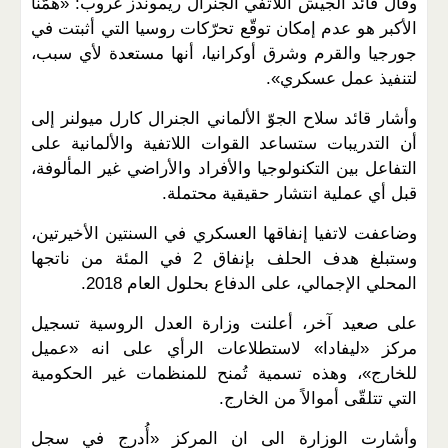
وقال قائد الجيش اللاتفي الجنرال ريموندز غروب: «همّنا
الأكبر هو عدم إمكان توقّع تحرّكات روسيا التي أثبتت في
جورجيا والقرم وشرق أوكرانيا، أنها مستعدة لأي سبب،
لتنفيذ عمل عسكري».
وأشار قائد سلاح الجوّ الألماني الجنرال كارل ميولنر إلى
أن التدريبات ستساعد القوات اللاتفية والألمانية على
التفاعل بين التكنولوجيا والأفراد والأراضي غير المألوفة،
قبل أي عملية انتشار حقيقية محتملة.
وضاعفت لاتفيا إنفاقها العسكري في السنتين الأخيرتين،
وستبلغ هدف الحلف بإنفاق 2 في المئة من ناتجها
المحلي الإجمالي، على الدفاع بحلول العام 2018.
على صعيد آخر، أعلنت وزارة العدل الروسية تسجيل
مركز «ليفادا» لاستطلاعات الرأي على انه «عميل
للخارج»، وهذه تسمية تُمنح للمنظمات غير الحكومية
التي تتلقّى أموالاً من الخارج.
وأشارت الوزارة الى ان المركز «أُدرج في سجل