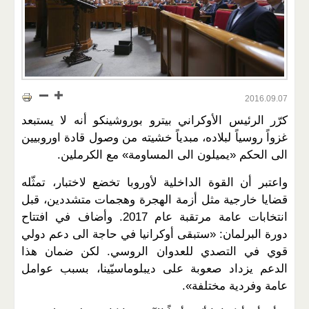
2016.09.07
كرّر الرئيس الأوكراني بيترو بوروشينكو أنه لا يستبعد
غزواً روسياً لبلاده، مبدياً خشيته من وصول قادة اوروبيين
الى الحكم «يميلون الى المساومة» مع الكرملين.
واعتبر أن القوة الداخلية لأوروبا تخضع لاختبار، تمثّله
قضايا خارجية مثل أزمة الهجرة وهجمات متشددين، قبل
انتخابات عامة مرتقبة عام 2017. وأضاف في افتتاح
دورة البرلمان: «ستبقى أوكرانيا في حاجة الى دعم دولي
قوي في التصدي للعدوان الروسي. لكن ضمان هذا
الدعم يزداد صعوبة على ديبلوماسيّينا، بسبب عوامل
عامة وفردية مختلفة».