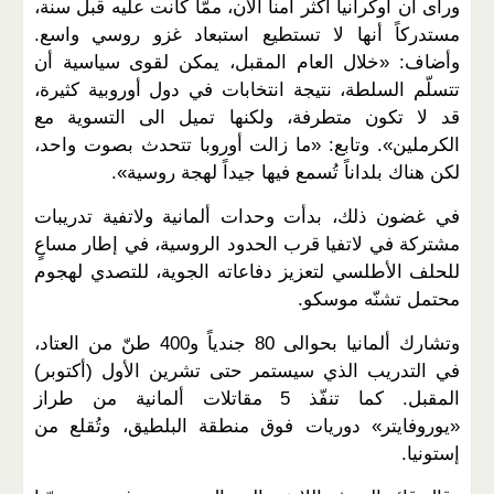
ورأى أن أوكرانيا أكثر أمناً الآن، ممّا كانت عليه قبل سنة،
مستدركاً أنها لا تستطيع استبعاد غزو روسي واسع.
وأضاف: «خلال العام المقبل، يمكن لقوى سياسية أن
تتسلّم السلطة، نتيجة انتخابات في دول أوروبية كثيرة،
قد لا تكون متطرفة، ولكنها تميل الى التسوية مع
الكرملين». وتابع: «ما زالت أوروبا تتحدث بصوت واحد،
لكن هناك بلداناً تُسمع فيها جيداً لهجة روسية».
في غضون ذلك، بدأت وحدات ألمانية ولاتفية تدريبات
مشتركة في لاتفيا قرب الحدود الروسية، في إطار مساعٍ
للحلف الأطلسي لتعزيز دفاعاته الجوية، للتصدي لهجوم
محتمل تشنّه موسكو.
وتشارك ألمانيا بحوالى 80 جندياً و400 طنّ من العتاد،
في التدريب الذي سيستمر حتى تشرين الأول (أكتوبر)
المقبل. كما تنفّذ 5 مقاتلات ألمانية من طراز
«يوروفايتر» دوريات فوق منطقة البلطيق، وتُقلع من
إستونيا.