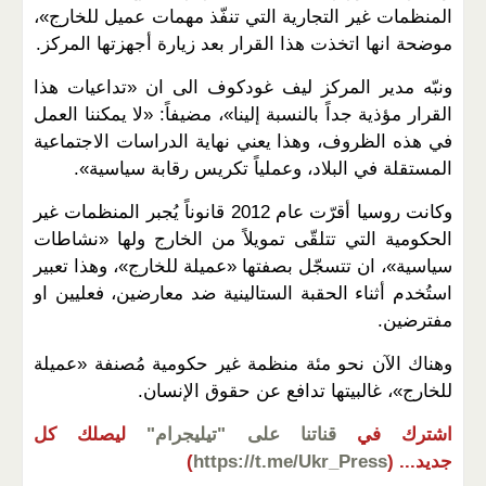
المنظمات غير التجارية التي تنفّذ مهمات عميل للخارج»،
موضحة انها اتخذت هذا القرار بعد زيارة أجهزتها المركز.
ونبّه مدير المركز ليف غودكوف الى ان «تداعيات هذا
القرار مؤذية جداً بالنسبة إلينا»، مضيفاً: «لا يمكننا العمل
في هذه الظروف، وهذا يعني نهاية الدراسات الاجتماعية
المستقلة في البلاد، وعملياً تكريس رقابة سياسية».
وكانت روسيا أقرّت عام 2012 قانوناً يُجبر المنظمات غير
الحكومية التي تتلقّى تمويلاً من الخارج ولها «نشاطات
سياسية»، ان تتسجّل بصفتها «عميلة للخارج»، وهذا تعبير
استُخدم أثناء الحقبة الستالينية ضد معارضين، فعليين او
مفترضين.
وهناك الآن نحو مئة منظمة غير حكومية مُصنفة «عميلة
للخارج»، غالبيتها تدافع عن حقوق الإنسان.
اشترك في
قناتنا على "تيليجرام"
ليصلك كل
جديد...
(
https://t.me/Ukr_Press
)