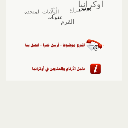
الصفحة الرئيسية
::
أخبار
::
مقالات وآراء
::
الوسائط
المتعددة
::
تغطيات
::
ملفات
إلى الأعلى
حقوق النشر محفوظة لوكالة "أوكرانيا برس" 2010-2022